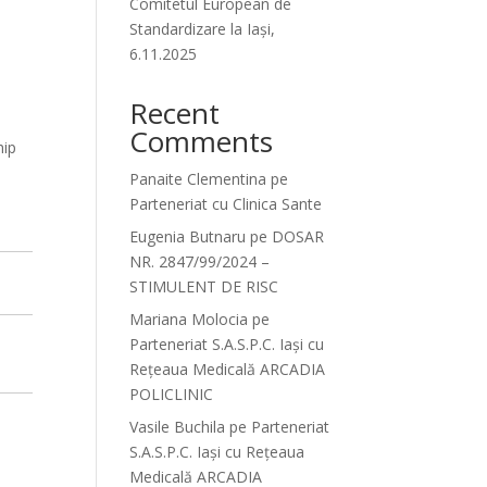
Comitetul European de
Standardizare la Iași,
6.11.2025
Recent
Comments
hip
Panaite Clementina
pe
Parteneriat cu Clinica Sante
Eugenia Butnaru
pe
DOSAR
NR. 2847/99/2024 –
STIMULENT DE RISC
Mariana Molocia
pe
Parteneriat S.A.S.P.C. Iași cu
Rețeaua Medicală ARCADIA
POLICLINIC
Vasile Buchila
pe
Parteneriat
S.A.S.P.C. Iași cu Rețeaua
Medicală ARCADIA