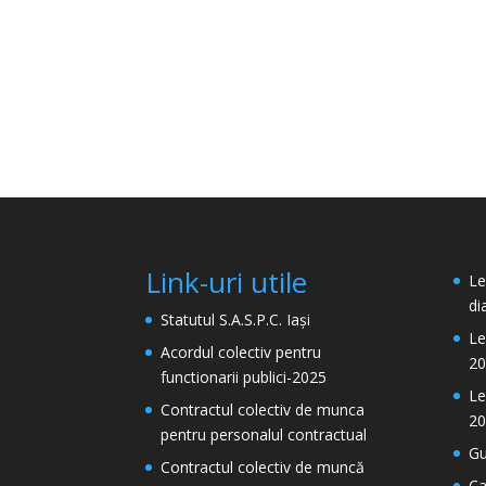
Link-uri utile
Le
di
Statutul S.A.S.P.C. Iași
Le
Acordul colectiv pentru
20
functionarii publici-2025
Le
Contractul colectiv de munca
20
pentru personalul contractual
Gu
Contractul colectiv de muncă
Ca