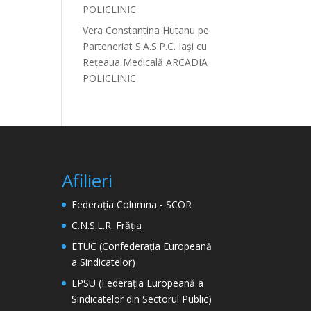
POLICLINIC
Vera Constantina Hutanu
pe
Parteneriat S.A.S.P.C. Iași cu
Rețeaua Medicală ARCADIA
POLICLINIC
Afilieri
Federația Columna - SCOR
C.N.S.L.R. Frăția
ETUC (Confederația Europeană
a Sindicatelor)
EPSU (Federația Europeană a
Sindicatelor din Sectorul Public)