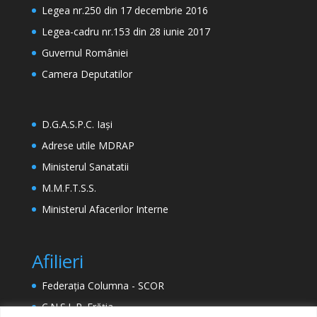
Legea nr.250 din 17 decembrie 2016
Legea-cadru nr.153 din 28 iunie 2017
Guvernul României
Camera Deputatilor
D.G.A.S.P.C. Iași
Adrese utile MDRAP
Ministerul Sanatatii
M.M.F.T.S.S.
Ministerul Afacerilor Interne
Afilieri
Federația Columna - SCOR
C.N.S.L.R. Frăția