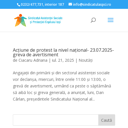
0232/477,731, interior 187
info@sindicatulaspci.ro
Deschide bara de unelte
Acțiune de protest la nivel național- 23.07.2025-
greva de avertisment
de
Ciacaru Adriana
|
iul. 21, 2025
|
Noutăți
Angajații din primării și din sectorul asistenței sociale
vor declanșa, miercuri, între orele 11:00 și 13:00, o
grevă de avertisment, urmând ca peste o săptămână
să aibă loc și greva generală, a anunțat, luni, Dan
Cârlan, președintele Sindicatului Național al...
Caută