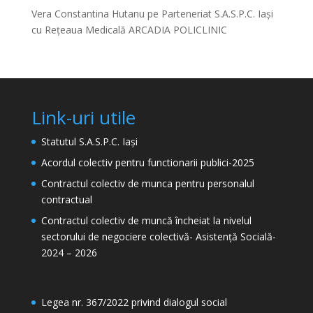
Vera Constantina Hutanu
pe
Parteneriat S.A.S.P.C. Iași
cu Rețeaua Medicală ARCADIA POLICLINIC
Link-uri utile
Statutul S.A.S.P.C. Iași
Acordul colectiv pentru functionarii publici-2025
Contractul colectiv de munca pentru personalul
contractual
Contractul colectiv de muncă încheiat la nivelul
sectorului de negociere colectivă- Asistență Socială-
2024 – 2026
Legea nr. 367/2022 privind dialogul social