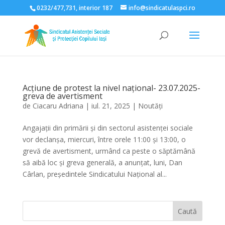
0232/477,731, interior 187
info@sindicatulaspci.ro
Deschide bara de unelte
Acțiune de protest la nivel național- 23.07.2025-
greva de avertisment
de
Ciacaru Adriana
|
iul. 21, 2025
|
Noutăți
Angajații din primării și din sectorul asistenței sociale
vor declanșa, miercuri, între orele 11:00 și 13:00, o
grevă de avertisment, urmând ca peste o săptămână
să aibă loc și greva generală, a anunțat, luni, Dan
Cârlan, președintele Sindicatului Național al...
Caută