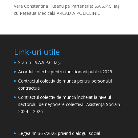
Vera Constantina Hutanu
pe
Parteneriat S.A.S.P.C. Iași
cu Rețeaua Medicală ARCADIA POLICLINIC
Link-uri utile
Statutul S.A.S.P.C. Iași
Acordul colectiv pentru functionarii publici-2025
Contractul colectiv de munca pentru personalul
contractual
Contractul colectiv de muncă încheiat la nivelul
sectorului de negociere colectivă- Asistență Socială-
2024 – 2026
Legea nr. 367/2022 privind dialogul social