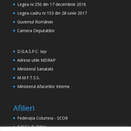
Legea nr.250 din 17 decembrie 2016
Legea-cadru nr.153 din 28 iunie 2017
Guvernul României
Camera Deputatilor
D.G.A.S.P.C. Iași
Adrese utile MDRAP
Ministerul Sanatatii
M.M.F.T.S.S.
Ministerul Afacerilor Interne
Afilieri
Federația Columna - SCOR
C.N.S.L.R. Frăția