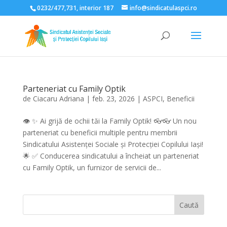
0232/477,731, interior 187
info@sindicatulaspci.ro
Deschide bara de unelte
Parteneriat cu Family Optik
de
Ciacaru Adriana
|
feb. 23, 2026
|
ASPCI
,
Beneficii
👁️ ✨ Ai grijă de ochii tăi la Family Optik! 👓👓 Un nou
parteneriat cu beneficii multiple pentru membrii
Sindicatului Asistenței Sociale și Protecției Copilului Iași!
🌟 ✅ Conducerea sindicatului a încheiat un parteneriat
cu Family Optik, un furnizor de servicii de...
Caută