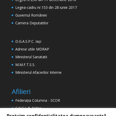
Legea-cadru nr.153 din 28 iunie 2017
Guvernul României
Camera Deputatilor
D.G.A.S.P.C. Iași
Adrese utile MDRAP
Ministerul Sanatatii
M.M.F.T.S.S.
Ministerul Afacerilor Interne
Afilieri
Federația Columna - SCOR
C.N.S.L.R. Frăția
Prețuim confidențialitatea dumneavoastră.
ETUC (Confederația Europeană a Sindicatelor)