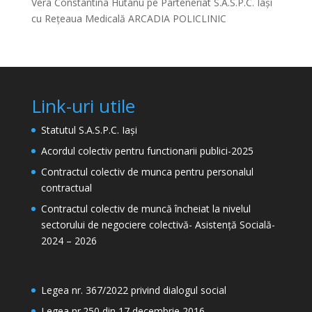
Vera Constantina Hutanu
pe
Parteneriat S.A.S.P.C. Iași
cu Rețeaua Medicală ARCADIA POLICLINIC
Link-uri utile
Statutul S.A.S.P.C. Iași
Acordul colectiv pentru functionarii publici-2025
Contractul colectiv de munca pentru personalul
contractual
Contractul colectiv de muncă încheiat la nivelul
sectorului de negociere colectivă- Asistență Socială-
2024 – 2026
Legea nr. 367/2022 privind dialogul social
Legea nr.250 din 17 decembrie 2016