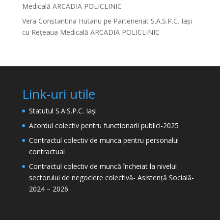
Medicală ARCADIA POLICLINIC
Vera Constantina Hutanu
pe
Parteneriat S.A.S.P.C. Iași
cu Rețeaua Medicală ARCADIA POLICLINIC
Link-uri utile
Statutul S.A.S.P.C. Iași
Acordul colectiv pentru functionarii publici-2025
Contractul colectiv de munca pentru personalul
contractual
Contractul colectiv de muncă încheiat la nivelul
sectorului de negociere colectivă- Asistență Socială-
2024 – 2026