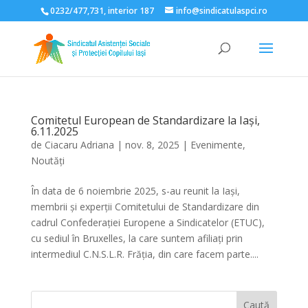
0232/477,731, interior 187
info@sindicatulaspci.ro
Deschide bara de unelte
Comitetul European de Standardizare la Iași,
6.11.2025
de
Ciacaru Adriana
|
nov. 8, 2025
|
Evenimente
,
Noutăți
În data de 6 noiembrie 2025, s-au reunit la Iași,
membrii și experții Comitetului de Standardizare din
cadrul Confederației Europene a Sindicatelor (ETUC),
cu sediul în Bruxelles, la care suntem afiliați prin
intermediul C.N.S.L.R. Frăția, din care facem parte....
Caută