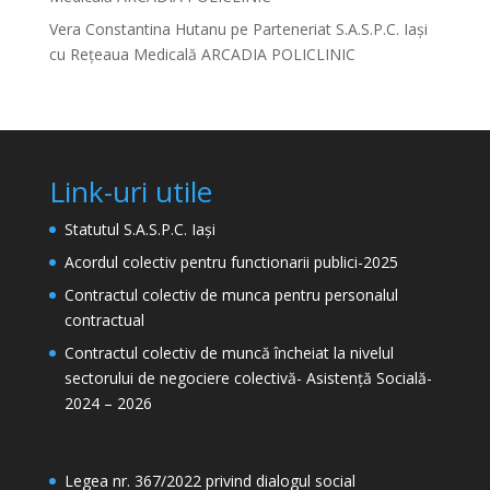
Vera Constantina Hutanu
pe
Parteneriat S.A.S.P.C. Iași
cu Rețeaua Medicală ARCADIA POLICLINIC
Link-uri utile
Statutul S.A.S.P.C. Iași
Acordul colectiv pentru functionarii publici-2025
Contractul colectiv de munca pentru personalul
contractual
Contractul colectiv de muncă încheiat la nivelul
sectorului de negociere colectivă- Asistență Socială-
2024 – 2026
Legea nr. 367/2022 privind dialogul social