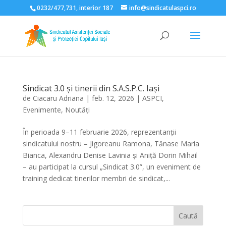
0232/477,731, interior 187
info@sindicatulaspci.ro
Deschide bara de unelte
Sindicat 3.0 și tinerii din S.A.S.P.C. Iași
de
Ciacaru Adriana
|
feb. 12, 2026
|
ASPCI
,
Evenimente
,
Noutăți
În perioada 9–11 februarie 2026, reprezentanții
sindicatului nostru – Jigoreanu Ramona, Tănase Maria
Bianca, Alexandru Denise Lavinia și Aniță Dorin Mihail
– au participat la cursul „Sindicat 3.0”, un eveniment de
training dedicat tinerilor membri de sindicat,...
Caută