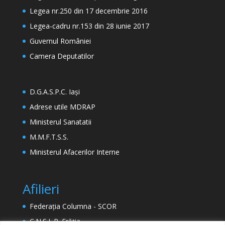
Legea nr.250 din 17 decembrie 2016
Legea-cadru nr.153 din 28 iunie 2017
Guvernul României
Camera Deputatilor
D.G.A.S.P.C. Iași
Adrese utile MDRAP
Ministerul Sanatatii
M.M.F.T.S.S.
Ministerul Afacerilor Interne
Afilieri
Federația Columna - SCOR
C.N.S.L.R. Frăția