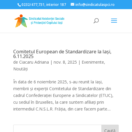
0232/477,731, interior 187
info@sindicatulaspci.ro
Deschide bara de unelte
Comitetul European de Standardizare la Iași,
6.11.2025
de
Ciacaru Adriana
|
nov. 8, 2025
|
Evenimente
,
Noutăți
În data de 6 noiembrie 2025, s-au reunit la Iași,
membrii și experții Comitetului de Standardizare din
cadrul Confederației Europene a Sindicatelor (ETUC),
cu sediul în Bruxelles, la care suntem afiliați prin
intermediul C.N.S.L.R. Frăția, din care facem parte....
Caută