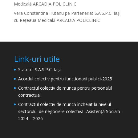
Medicală ARCADIA POLICLINIC
Vera Constantina Hutanu
pe
Parteneriat S.A.S.P.C. Iași
cu Rețeaua Medicală ARCADIA POLICLINIC
Link-uri utile
Statutul S.A.S.P.C. Iași
Acordul colectiv pentru functionarii publici-2025
Contractul colectiv de munca pentru personalul
contractual
Contractul colectiv de muncă încheiat la nivelul
sectorului de negociere colectivă- Asistență Socială-
2024 – 2026