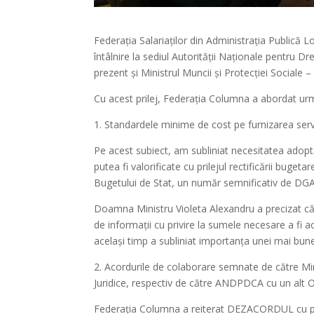
Federația Salariaților din Administrația Publică
întâlnire la sediul Autorității
Naționale pentru Drept
prezent și Ministrul Muncii și Protecției Sociale
Cu acest prilej, Federația Columna a abordat u
1. Standardele minime de cost pe furnizarea servic
Pe acest subiect, am subliniat necesitatea adoptă
putea fi valorificate cu prilejul rectificării buget
Bugetului de Stat, un număr semnificativ de DGA
Doamna Ministru Violeta Alexandru a precizat că
de informații cu privire la sumele necesare a fi a
același timp a subliniat importanța unei mai bune 
2. Acordurile de colaborare semnate de către Min
Juridice, respectiv de către ANDPDCA cu un alt ONG
Federația Columna a reiterat DEZACORDUL cu pri