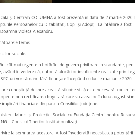
 Locală și Centrală COLUMNA a fost prezentă în data de 2 martie 2020 
urile Persoanelor cu Dizabilități, Copii și Adopții. La întâlnire a fost
 – Doamna Violeta Alexandru.
rmătoarele teme:
iilor sociale.
rii cât mai urgente a hotărârii de guvern privitoare la standarde, pen
are, având în vedere că, datorită alocărilor insuficiente realizate prin Le
SPC-uri vor rămâne fără finanțare începând cu lunile mai-iunie 2020.
 are cunoștință despre această situație și că este necesară transmite
coperite prin rectificarea bugetară care va avea loc în luna august și în
implicări financiare din partea Consiliilor Județene.
isterul Muncii și Protecției Sociale cu Fundația Centrul pentru Resurs
 – Consiliul Tinerilor Instituționalizați.
vire la semnarea acestora. A fost învederată necesitatea potențării