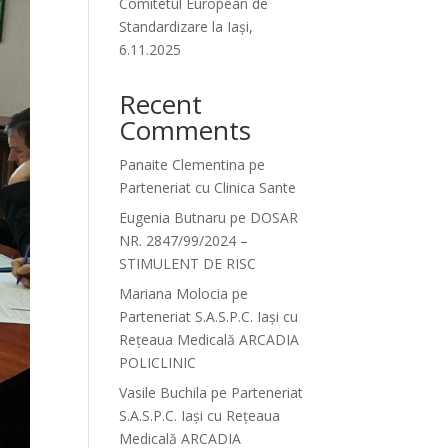
Comitetul European de
Standardizare la Iași,
6.11.2025
Recent
Comments
Panaite Clementina
pe
Parteneriat cu Clinica Sante
Eugenia Butnaru
pe
DOSAR
NR. 2847/99/2024 –
STIMULENT DE RISC
Mariana Molocia
pe
Parteneriat S.A.S.P.C. Iași cu
Rețeaua Medicală ARCADIA
POLICLINIC
Vasile Buchila
pe
Parteneriat
S.A.S.P.C. Iași cu Rețeaua
Medicală ARCADIA