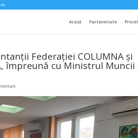
.ro
Acasă
Parteneriate
Proce
zentanții Federației COLUMNA și
împreună cu Ministrul Muncii 
mentarii