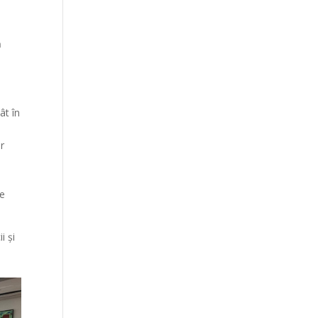
ă
ât în
or
de
i și