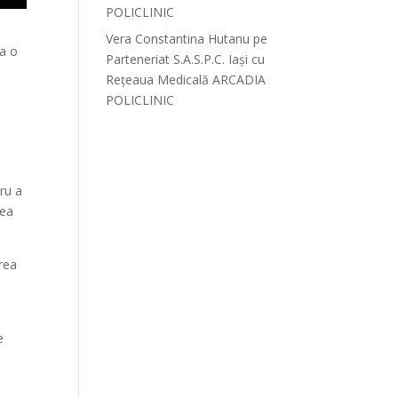
POLICLINIC
Vera Constantina Hutanu
pe
la o
Parteneriat S.A.S.P.C. Iași cu
Rețeaua Medicală ARCADIA
POLICLINIC
tru a
gea
rea
e