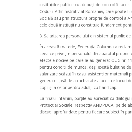
instituțiilor publice cu atribuții de control în ac
Codului Administrativ al României, care poate fi r
Socială sau prin structura proprie de control a 
cele două instituții nu constituie fundament pen
3. Salarizarea personalului din sistemul public de
În această materie, Federația Columna a reclamat 
ceea ce privește personalul din aparatul propriu câ
efectele nocive pe care le-au generat OUG nr. 11
pentru condiții de muncă, deși există buletine de
salarizare scăzut în cazul asistenților maternali p
genera o lipsă de atractivitate a acestor locuri d
copii și a celor pentru adulții cu handicap.
La finalul întâlnirii, părțile au apreciat că dialog
Protecției Sociale, respectiv ANDPDCA, pe de altă 
discuții aprofundate pentru fiecare subiect în par