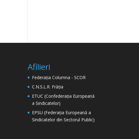
Afilieri
Federația Columna - SCOR
C.N.S.L.R. Frăția
ETUC (Confederația Europeană
a Sindicatelor)
EPSU (Federația Europeană a
Sindicatelor din Sectorul Public)