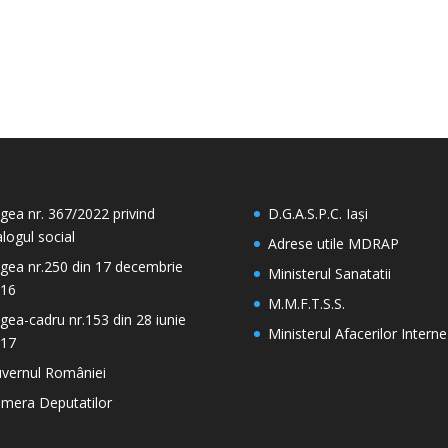
gea nr. 367/2022 privind
D.G.A.S.P.C. Iași
alogul social
Adrese utile MDRAP
gea nr.250 din 17 decembrie
Ministerul Sanatatii
16
M.M.F.T.S.S.
gea-cadru nr.153 din 28 iunie
Ministerul Afacerilor Interne
17
vernul României
mera Deputatilor