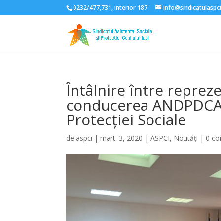
0232/477,731, interior 187
info@sindicatulaspci
Întâlnire între repre
conducerea ANDPDCA, 
Protecției Sociale
de
aspci
|
mart. 3, 2020
|
ASPCI
,
Noutăți
|
0 co