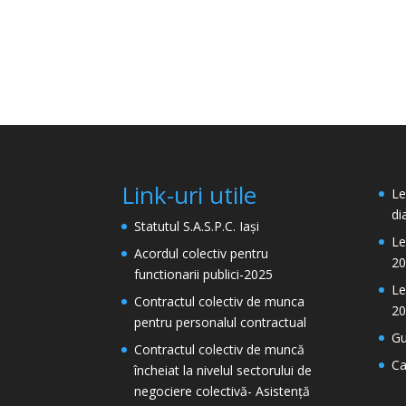
Link-uri utile
Le
di
Statutul S.A.S.P.C. Iași
Le
Acordul colectiv pentru
20
functionarii publici-2025
Le
Contractul colectiv de munca
20
pentru personalul contractual
Gu
Contractul colectiv de muncă
Ca
încheiat la nivelul sectorului de
negociere colectivă- Asistență