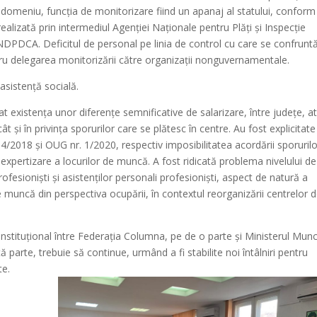
est domeniu, funcția de monitorizare fiind un apanaj al statului, conform
ealizată prin intermediul Agenției Naționale pentru Plăți și Inspecție
ANDPDCA. Deficitul de personal pe linia de control cu care se confrunt
tru delegarea monitorizării către organizații nonguvernamentale.
 asistență socială.
existența unor diferențe semnificative de salarizare, între județe, at
t și în privința sporurilor care se plătesc în centre. Au fost explicitate
4/2018 și OUG nr. 1/2020, respectiv imposibilitatea acordării sporuril
 expertizare a locurilor de muncă. A fost ridicată problema nivelului de
rofesioniști și asistenților personali profesioniști, aspect de natură a
e muncă din perspectiva ocupării, în contextul reorganizării centrelor 
ul instituțional între Federația Columna, pe de o parte și Ministerul Munci
parte, trebuie să continue, urmând a fi stabilite noi întâlniri pentru
te.