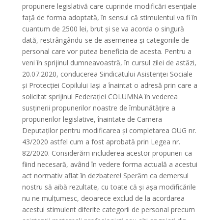
propunere legislativă care cuprinde modificări esențiale
față de forma adoptată, în sensul că stimulentul va fi în
cuantum de 2500 lei, brut și se va acorda o singură
dată, restrângându-se de asemenea și categoriile de
personal care vor putea beneficia de acesta. Pentru a
veni în sprijinul dumneavoastră, în cursul zilei de astăzi,
20.07.2020, conducerea Sindicatului Asistenței Sociale
și Protecției Copilului Iași a înaintat o adresă prin care a
solicitat sprijinul Federației COLUMNA în vederea
susținerii propunerilor noastre de îmbunătățire a
propunerilor legislative, înaintate de Camera
Deputaților pentru modificarea și completarea OUG nr.
43/2020 astfel cum a fost aprobată prin Legea nr.
82/2020. Considerăm includerea acestor propuneri ca
fiind necesară, având în vedere forma actuală a acestui
act normativ aflat în dezbatere! Sperăm ca demersul
nostru să aibă rezultate, cu toate că și așa modificările
nu ne mulțumesc, deoarece exclud de la acordarea
acestui stimulent diferite categorii de personal precum