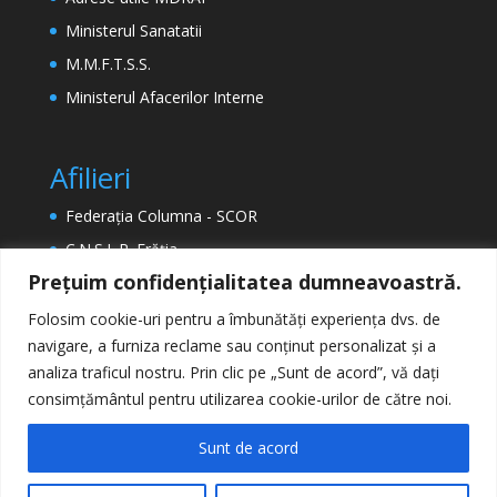
Ministerul Sanatatii
M.M.F.T.S.S.
Ministerul Afacerilor Interne
Afilieri
Federația Columna - SCOR
C.N.S.L.R. Frăția
Prețuim confidențialitatea dumneavoastră.
ETUC (Confederația Europeană a Sindicatelor)
EPSU (Federația Europeană a Sindicatelor din
Folosim cookie-uri pentru a îmbunătăți experiența dvs. de
Sectorul Public)
navigare, a furniza reclame sau conținut personalizat și a
analiza traficul nostru. Prin clic pe „Sunt de acord”, vă dați
consimțământul pentru utilizarea cookie-urilor de către noi.
Sunt de acord