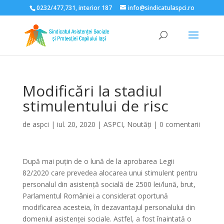
0232/477,731, interior 187
info@sindicatulaspci.ro
Deschide bara de unelte
Modificări la stadiul
stimulentului de risc
de
aspci
|
iul. 20, 2020
|
ASPCI
,
Noutăți
|
0 comentarii
După mai puțin de o lună de la aprobarea Legii
82/2020 care prevedea alocarea unui stimulent pentru
personalul din asistență socială de 2500 lei/lună, brut,
Parlamentul României a considerat oportună
modificarea acesteia, în dezavantajul personalului din
domeniul asistenței sociale. Astfel, a fost înaintată o