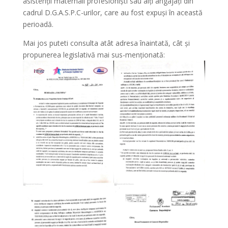
asistenții maternali profesioniști sau alți angajați din
cadrul D.G.A.S.P.C-urilor, care au fost expuși în această
perioadă.
Mai jos puteti consulta atât adresa înaintată, cât și
propunerea legislativă mai sus-menționată: