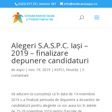
0232/477,731, interior 187
info@sindicatulaspci.ro
Deschide bara de unelte
Alegeri S.A.S.P.C. Iași –
2019 – finalizare
depunere candidaturi
de
aspci
|
nov. 19, 2019
|
ASPCI
,
Noutăți
|
0
comentarii
Vă aducem la cunoștință că în data de 14 noiembrie
2019 s-a finalizat perioada de depunere a dosarelor de
candidatură pentru alegerile ce vor avea loc în datele
de 25-26 noiembrie 2019 pentru funcţiile de