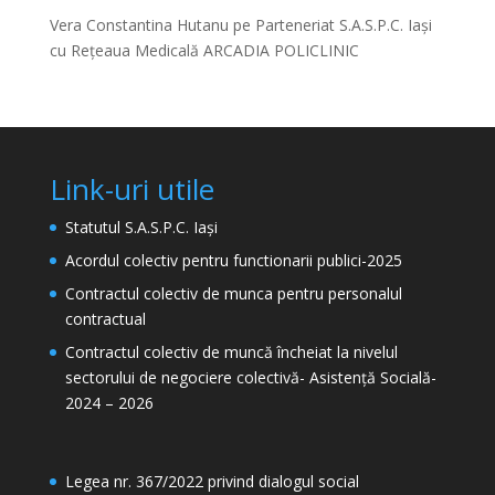
Vera Constantina Hutanu
pe
Parteneriat S.A.S.P.C. Iași
cu Rețeaua Medicală ARCADIA POLICLINIC
Link-uri utile
Statutul S.A.S.P.C. Iași
Acordul colectiv pentru functionarii publici-2025
Contractul colectiv de munca pentru personalul
contractual
Contractul colectiv de muncă încheiat la nivelul
sectorului de negociere colectivă- Asistență Socială-
2024 – 2026
Legea nr. 367/2022 privind dialogul social