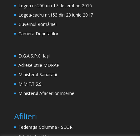
Legea nr.250 din 17 decembrie 2016
Legea-cadru nr.153 din 28 iunie 2017
Guvernul României
Camera Deputatilor
D.G.A.S.P.C. Iași
Adrese utile MDRAP
Ministerul Sanatatii
M.M.F.T.S.S.
Ministerul Afacerilor Interne
Afilieri
Federația Columna - SCOR
C.N.S.L.R. Frăția