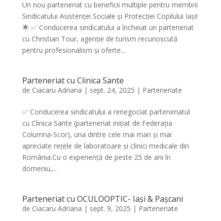
Un nou parteneriat cu beneficii multiple pentru membrii
Sindicatului Asistenței Sociale și Protecției Copilului Iași!
🌟 ✅ Conducerea sindicatului a încheiat un parteneriat
cu Christian Tour, agenție de turism recunoscută
pentru profesionalism și oferte...
Parteneriat cu Clinica Sante
de
Ciacaru Adriana
|
sept. 24, 2025
|
Parteneriate
✅ Conducerea sindicatului a renegociat parteneriatul
cu Clinica Sante (parteneriat inițiat de Federația
Columna-Scor), una dintre cele mai mari și mai
apreciate rețele de laboratoare și clinici medicale din
România.Cu o experiență de peste 25 de ani în
domeniu,...
Parteneriat cu OCULOOPTIC- Iași & Pașcani
de
Ciacaru Adriana
|
sept. 9, 2025
|
Parteneriate