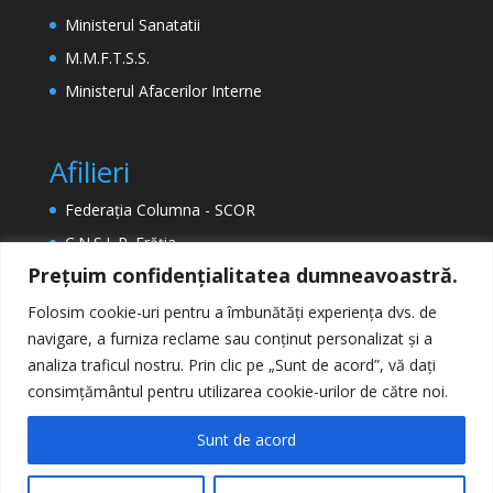
Ministerul Sanatatii
M.M.F.T.S.S.
Ministerul Afacerilor Interne
Afilieri
Federația Columna - SCOR
C.N.S.L.R. Frăția
Prețuim confidențialitatea dumneavoastră.
ETUC (Confederația Europeană a Sindicatelor)
EPSU (Federația Europeană a Sindicatelor din
Folosim cookie-uri pentru a îmbunătăți experiența dvs. de
Sectorul Public)
navigare, a furniza reclame sau conținut personalizat și a
analiza traficul nostru. Prin clic pe „Sunt de acord”, vă dați
consimțământul pentru utilizarea cookie-urilor de către noi.
Sunt de acord