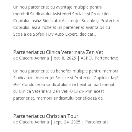
Un nou parteneriat cu avantaje multiple pentru
membrii Sindicatului Asistenței Sociale și Protecției
Copilului Iași!✔️ Sindicatul Asistenței Sociale și Protecției
Copilului Iași a încheiat un parteneriat avantajos cu
Școala de Șoferi TDV Auto Expert, dedicat...
Parteneriat cu Clinica Veterinară Zen Vet
de
Ciacaru Adriana
|
oct. 8, 2025
|
ASPCI
,
Parteneriate
Un nou parteneriat cu beneficii multiple pentru membrii
Sindicatului Asistenței Sociale și Protecției Copilului Iași!
🌟✅ Conducerea sindicatului a încheiat un parteneriat
cu Clinica Veterinară Zen Vet! 🐶🐱 👉 Prin acest
parteneriat, membrii sindicatului beneficiază de...
Parteneriat cu Christian Tour
de
Ciacaru Adriana
|
sept. 24, 2025
|
Parteneriate