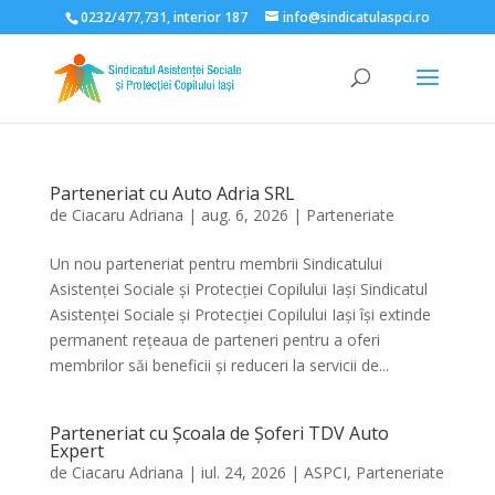
0232/477,731, interior 187
info@sindicatulaspci.ro
Deschide bara de unelte
Parteneriat cu Auto Adria SRL
de
Ciacaru Adriana
|
aug. 6, 2026
|
Parteneriate
Un nou parteneriat pentru membrii Sindicatului
Asistenței Sociale și Protecției Copilului Iași Sindicatul
Asistenței Sociale și Protecției Copilului Iași își extinde
permanent rețeaua de parteneri pentru a oferi
membrilor săi beneficii și reduceri la servicii de...
Parteneriat cu Școala de Șoferi TDV Auto
Expert
de
Ciacaru Adriana
|
iul. 24, 2026
|
ASPCI
,
Parteneriate