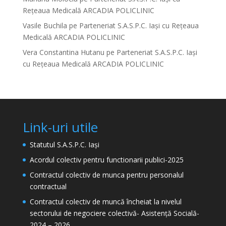
Rețeaua Medicală ARCADIA POLICLINIC
Vasile Buchila
pe
Parteneriat S.A.S.P.C. Iași cu Rețeaua
Medicală ARCADIA POLICLINIC
Vera Constantina Hutanu
pe
Parteneriat S.A.S.P.C. Iași
cu Rețeaua Medicală ARCADIA POLICLINIC
Link-uri utile
Statutul S.A.S.P.C. Iași
Acordul colectiv pentru functionarii publici-2025
Contractul colectiv de munca pentru personalul
contractual
Contractul colectiv de muncă încheiat la nivelul
sectorului de negociere colectivă- Asistență Socială-
2024 – 2026