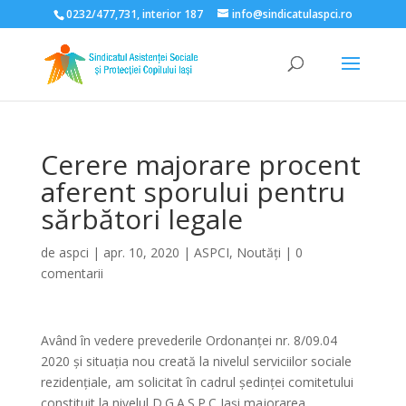
0232/477,731, interior 187
info@sindicatulaspci.ro
Deschide bara de unelte
Cerere majorare procent
aferent sporului pentru
sărbători legale
de
aspci
|
apr. 10, 2020
|
ASPCI
,
Noutăți
|
0
comentarii
Având în vedere prevederile Ordonanței nr. 8/09.04
2020 și situația nou creată la nivelul serviciilor sociale
rezidențiale, am solicitat în cadrul ședinței comitetului
constituit la nivelul D.G.A.S.P.C Iași majorarea