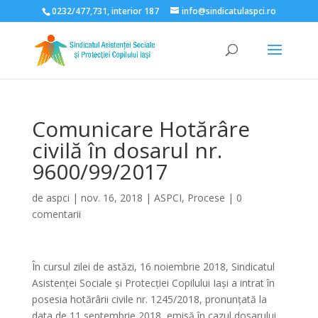
0232/477,731, interior 187
info@sindicatulaspci.ro
Deschide bara de unelte
Comunicare Hotărâre
civilă în dosarul nr.
9600/99/2017
de
aspci
|
nov. 16, 2018
|
ASPCI
,
Procese
|
0
comentarii
În cursul zilei de astăzi, 16 noiembrie 2018, Sindicatul
Asistenței Sociale și Protecției Copilului Iași a intrat în
posesia hotărârii civile nr. 1245/2018, pronunțată la
data de 11 septembrie 2018, emisă în cazul dosarului