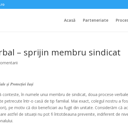
.ro
Acasă
Parteneriate
Proce
rbal – sprijin membru sindicat
comentarii
𝒆 𝒔̦𝒊 𝑷𝒓𝒐𝒕𝒆𝒄𝒕̦𝒊𝒆𝒊 𝑰𝒂𝒔̦𝒊
să conteste, în numele unui membru de sindicat, doua procese-verbal
e petrecute într-o casă de tip familial. Mai exact, colegul nostru a fos
i), pe motiv că doi beneficiari au fugit din unitate. Considerăm că
ac
care astfel de situații nu pot fi întotdeauna prevenite, indiferent de nive
nalului.