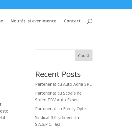
se
Noutăți și evenimente
Contact
Caută
Recent Posts
Parteneriat cu Auto Adria SRL
Parteneriat cu Școala de
e
Șoferi TDV Auto Expert
t
Parteneriat cu Family Optik
este
Sindicat 3.0 și tinerii din
lul
S.A.S.P.C. Iași