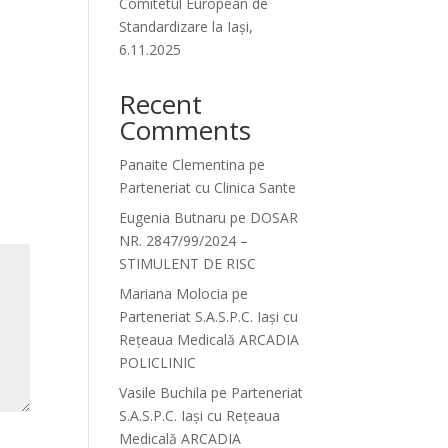
Comitetul European de
Standardizare la Iași,
6.11.2025
Recent
Comments
Panaite Clementina
pe
Parteneriat cu Clinica Sante
Eugenia Butnaru
pe
DOSAR
NR. 2847/99/2024 –
STIMULENT DE RISC
Mariana Molocia
pe
Parteneriat S.A.S.P.C. Iași cu
Rețeaua Medicală ARCADIA
POLICLINIC
Vasile Buchila
pe
Parteneriat
S.A.S.P.C. Iași cu Rețeaua
Medicală ARCADIA