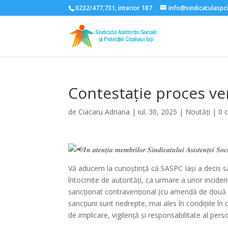
0232/477,731, interior 187
info@sindicatulaspci
Contestație proces ve
de
Ciacaru Adriana
|
iul. 30, 2025
|
Noutăți
|
0 
𝑰̂𝒏 𝒂𝒕𝒆𝒏𝒕̦𝒊𝒂 𝒎𝒆𝒎𝒃𝒓𝒊𝒍𝒐𝒓 𝑺𝒊𝒏𝒅𝒊𝒄𝒂𝒕𝒖𝒍𝒖𝒊 𝑨𝒔𝒊𝒔𝒕𝒆𝒏𝒕̦𝒆𝒊 𝑺𝒐𝒄𝒊𝒂
Vă aducem la cunoștință că SASPC Iași a decis 
întocmite de autorități, ca urmare a unor incident
sancționat contravențional (cu amendă de două or
sancțiuni sunt nedrepte, mai ales în condițiile în 
de implicare, vigilență și responsabilitate al perso