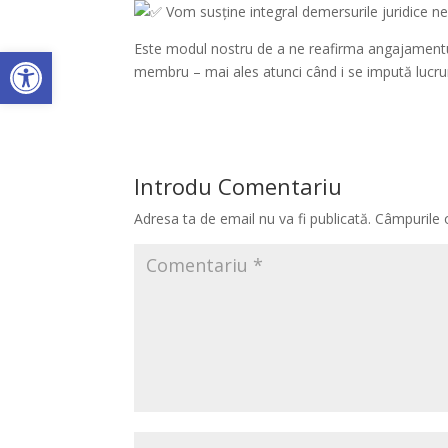
Vom susține integral demersurile juridice ne
Deschide bara de unelte
Este modul nostru de a ne reafirma angajamentul 
membru – mai ales atunci când i se impută lucrur
Introdu Comentariu
Adresa ta de email nu va fi publicată.
Câmpurile 