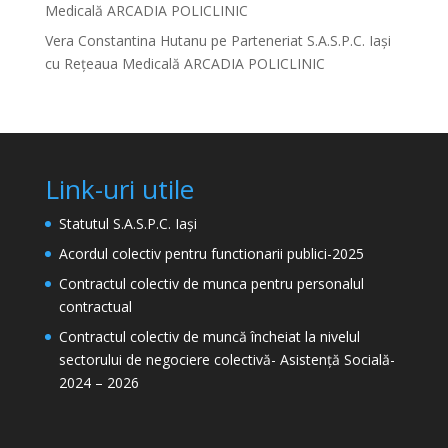
Medicală ARCADIA POLICLINIC
Vera Constantina Hutanu
pe
Parteneriat S.A.S.P.C. Iași
cu Rețeaua Medicală ARCADIA POLICLINIC
Link-uri utile
Statutul S.A.S.P.C. Iași
Acordul colectiv pentru functionarii publici-2025
Contractul colectiv de munca pentru personalul
contractual
Contractul colectiv de muncă încheiat la nivelul
sectorului de negociere colectivă- Asistență Socială-
2024 – 2026