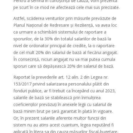
Pentru a semna în cunoștință de cauză, vom prezenta
pe scurt în ce mod ne afectează cele mai sus precizate.
Astfel, scăderea veniturilor prin măsurile prevăzute de
Planul Național de Redresare și Reziliență, va avea loc
ca urmare a schimbării sistemului de raportare a
sporurilor, de la 30% din totalul salariilor de bază la
nivel de ordonator principal de credite, la o raportare
de cel mult 20% din salariul de bază al fiecărui angajat.
În consecință, niciun angajat nu va mai putea cumula
sporuri care să depășească 20% din salariul de bază.
Raportat la prevederile art. 12 alin. 2 din Legea nr.
153/2017 privind salarizarea personalului plătit din
fonduri publice, ar fi trebuit ca începând cu anul 2023,
salariile de bază se stabilească prin înmulțirea
coeficienților prevăzuți în anexele legii cu salariul de
bază minim brut pe țară garantat în plată în vigoare.
Or, în prezent salariile aferente multor funcții din
sistem nu au atins acest cuantum, legea neputând fi
aplicată în litera sa din cauza măsurilor fiscal-bugetare,