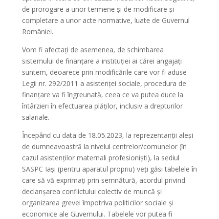
de prorogare a unor termene și de modificare și
completare a unor acte normative, luate de Guvernul
României.
Vom fi afectați de asemenea, de schimbarea
sistemului de finanțare a instituției ai cărei angajați
suntem, deoarece prin modificările care vor fi aduse
Legii nr. 292/2011 a asistenței sociale, procedura de
finanțare va fi îngreunată, ceea ce va putea duce la
întârzieri în efectuarea plăților, inclusiv a drepturilor
salariale.
Începând cu data de 18.05.2023, la reprezentanții aleși
de dumneavoastră la nivelul centrelor/comunelor (în
cazul asistenților maternali profesioniști), la sediul
SASPC Iași (pentru aparatul propriu) veți găsi tabelele în
care să vă exprimați prin semnătură, acordul privind
declanșarea conflictului colectiv de muncă și
organizarea grevei împotriva politicilor sociale și
economice ale Guvernului. Tabelele vor putea fi