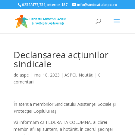
0232/477,731, interior 187
info@sindicatulaspci.ro
Deschide bara de unelte
Declanșarea acțiunilor
sindicale
de
aspci
|
mai 18, 2023
|
ASPCI
,
Noutăți
|
0
comentarii
În atenția membrilor Sindicatului Asistenței Sociale și
Protecției Copilului Iași
Vă informăm că FEDERAȚIA COLUMNA, ai cărei
membri afiliați suntem, a hotărât, în cadrul ședinței