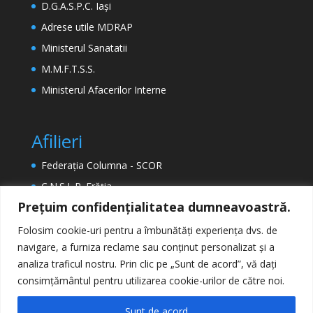
D.G.A.S.P.C. Iași
Adrese utile MDRAP
Ministerul Sanatatii
M.M.F.T.S.S.
Ministerul Afacerilor Interne
Afilieri
Federația Columna - SCOR
C.N.S.L.R. Frăția
Prețuim confidențialitatea dumneavoastră.
ETUC (Confederația Europeană a Sindicatelor)
EPSU (Federația Europeană a Sindicatelor din
Folosim cookie-uri pentru a îmbunătăți experiența dvs. de
Sectorul Public)
navigare, a furniza reclame sau conținut personalizat și a
analiza traficul nostru. Prin clic pe „Sunt de acord”, vă dați
consimțământul pentru utilizarea cookie-urilor de către noi.
Sunt de acord