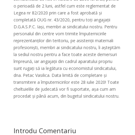
o perioadă de 2 luni, astfel cum este reglementat de
Legea nr 82/2020 prin care a fost aprobată și
completată OUG nr. 43/2020, pentru toți angajații
D.G.A.S.P.C. Iași, membri ai sindicatului nostru. Pentru
personalul din centre vom trimite împuternicirile
reprezentanților din teritoriu, pe asistenții maternali
profesioniști, membri ai sindicatului nostru, îi așteptăm
la sediul nostru pentru a face toate aceste demersuri
împreună, iar angajații din cadrul aparatului propriu
sunt rugați să ia legătura cu economistul sindicatului,
dna. Petac Vasilica. Data limită de completare și
transmitere a împuternicirilor este 28 iulie 2020! Toate
cheltuielile de judecată vor fi suportate, așa cum am
procedat și până acum, din bugetul sindicatului nostru.
Introdu Comentariu