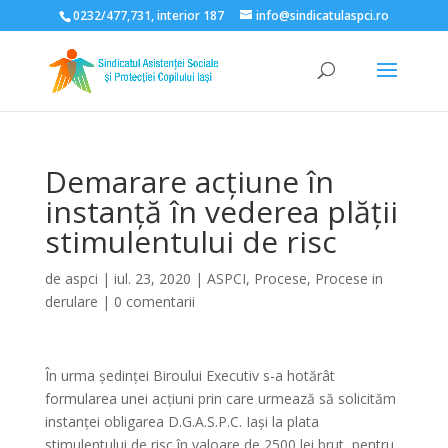
0232/477,731, interior 187
info@sindicatulaspci.ro
Deschide bara de unelte
Demarare acțiune în
instanță în vederea plății
stimulentului de risc
de
aspci
|
iul. 23, 2020
|
ASPCI
,
Procese
,
Procese in
derulare
|
0 comentarii
În urma ședinței Biroului Executiv s-a hotărât
formularea unei acțiuni prin care urmează să solicităm
instanței obligarea D.G.A.S.P.C. Iași la plata
stimulentului de risc în valoare de 2500 lei brut, pentru