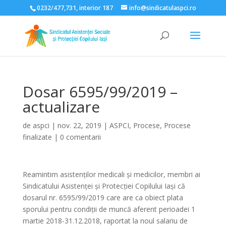
0232/477,731, interior 187
info@sindicatulaspci.ro
Deschide bara de unelte
Dosar 6595/99/2019 –
actualizare
de
aspci
|
nov. 22, 2019
|
ASPCI
,
Procese
,
Procese
finalizate
|
0 comentarii
Reamintim asistenților medicali și medicilor, membri ai
Sindicatului Asistenței și Protecției Copilului Iași că
dosarul nr. 6595/99/2019 care are ca obiect plata
sporului pentru condiţii de muncă aferent perioadei 1
martie 2018-31.12.2018, raportat la noul salariu de