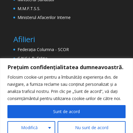
M.M.F.T.S.S.
Ministerul Afacerilor Interne
Afilieri
Federația Columna - SCOR
C.N.S.L.R. Frăția
Prețuim confidențialitatea dumneavoastră.
ETUC (Confederația Europeană a Sindicatelor)
EPSU (Federația Europeană a Sindicatelor din
Folosim cookie-uri pentru a îmbunătăți experiența dvs. de
Sectorul Public)
navigare, a furniza reclame sau conținut personalizat și a
analiza traficul nostru. Prin clic pe „Sunt de acord”, vă dați
consimțământul pentru utilizarea cookie-urilor de către noi.
Sunt de acord
Modifică
Nu sunt de acord
Creat de
Elegant Themes
| Cu sprijinul
WordPress