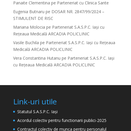
Panaite Clementina
pe
Parteneriat cu Clinica Sante
Eugenia Butnaru
pe
DOSAR NR. 2847/99/2024 –
STIMULENT DE RISC
Mariana Molocia
pe
Parteneriat S.A.S.P.C. Iași cu
Rețeaua Medicală ARCADIA POLICLINIC
Vasile Buchila
pe
Parteneriat S.A.S.P.C. Iași cu Rețeaua
Medicală ARCADIA POLICLINIC
Vera Constantina Hutanu
pe
Parteneriat S.A.S.P.C. Iași
cu Rețeaua Medicală ARCADIA POLICLINIC
Link-uri utile
Statutul S.A.S.P.C. Iași
Acordul colectiv pentru functionarii publici-2025
Contractul colectiv de munca pentru personalul