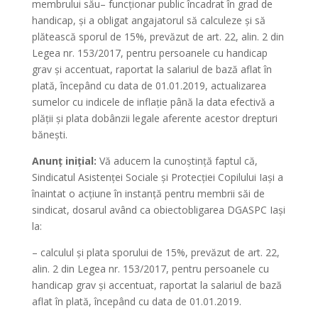
membrului său– funcționar public încadrat în grad de
handicap, și a obligat angajatorul să calculeze și să
plătească sporul de 15%, prevăzut de art. 22, alin. 2 din
Legea nr. 153/2017, pentru persoanele cu handicap
grav și accentuat, raportat la salariul de bază aflat în
plată, începând cu data de 01.01.2019, actualizarea
sumelor cu indicele de inflație până la data efectivă a
plății și plata dobânzii legale aferente acestor drepturi
bănești.
Anunț inițial:
Vă aducem la cunoștință faptul că,
Sindicatul Asistenţei Sociale şi Protecţiei Copilului Iaşi a
înaintat o acțiune în instanță pentru membrii săi de
sindicat, dosarul având ca obiectobligarea DGASPC Iași
la:
– calculul și plata sporului de 15%, prevăzut de art. 22,
alin. 2 din Legea nr. 153/2017, pentru persoanele cu
handicap grav și accentuat, raportat la salariul de bază
aflat în plată, începând cu data de 01.01.2019.