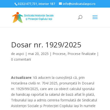
0232/477,731, interior 187
info@sindicatulaspci.ro
Deschide bara de unelte
Dosar nr. 1929/2025
de
aspci
|
mai 20, 2025
|
Procese
,
Procese finalizate
|
0 comentarii
Actualizare
: Vă aducem la cunoștință că, prin
Hotarârea civilă nr. 704/.2025, pronunțată în Dosarul
nr. 1929/99/2025, care are ca obiect calculul sporului
de handicap raportat la salariul de bază aflat în plată,
Tribunalul Iaşi a admis cererea formulată de Sindicatul
Asistenţei Sociale şi Protecţiei Copilului Iaşi în numele