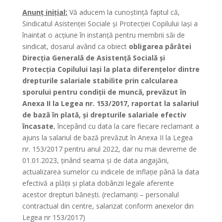
Anunț inițial:
Vă aducem la cunoștință faptul că,
Sindicatul Asistenţei Sociale şi Protecţiei Copilului Iaşi a
înaintat o acțiune în instanță pentru membrii săi de
sindicat, dosarul având ca obiect
obligarea pârâtei
Direcţia Generală de Asistenţă Socială şi
Protecţia Copilului Iaşi la plata diferențelor dintre
drepturile salariale stabilite prin calcularea
sporului pentru condiții de muncă, prevăzut în
Anexa II la Legea nr. 153/2017, raportat la salariul
de bază în plată, și drepturile salariale efectiv
încasate
, începând cu data la care fiecare reclamant a
ajuns la salariul de bază prevăzut în Anexa II la Legea
nr. 153/2017 pentru anul 2022, dar nu mai devreme de
01.01.2023, ținând seama și de data angajării,
actualizarea sumelor cu indicele de inflație până la data
efectivă a plății și plata dobânzii legale aferente
acestor drepturi bănești. (reclamanți – personalul
contractual din centre, salarizat conform anexelor din
Legea nr 153/2017)