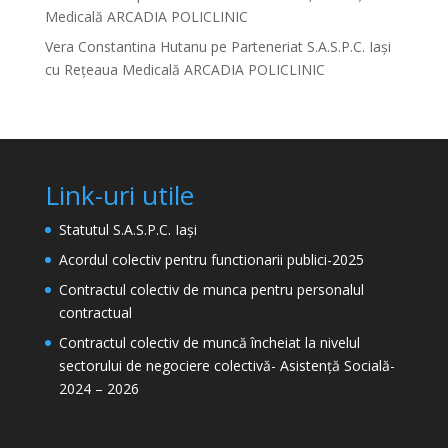
Medicală ARCADIA POLICLINIC
Vera Constantina Hutanu
pe
Parteneriat S.A.S.P.C. Iași
cu Rețeaua Medicală ARCADIA POLICLINIC
Link-uri utile
Statutul S.A.S.P.C. Iași
Acordul colectiv pentru functionarii publici-2025
Contractul colectiv de munca pentru personalul
contractual
Contractul colectiv de muncă încheiat la nivelul
sectorului de negociere colectivă- Asistență Socială-
2024 – 2026