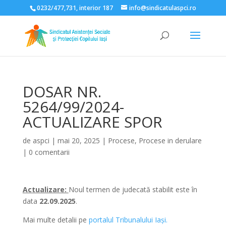
0232/477,731, interior 187
info@sindicatulaspci.ro
Deschide bara de unelte
DOSAR NR.
5264/99/2024-
ACTUALIZARE SPOR
de
aspci
|
mai 20, 2025
|
Procese
,
Procese in derulare
|
0 comentarii
Actualizare:
Noul termen de judecată stabilit este în
data
22.09.2025
.
Mai multe detalii pe
portalul Tribunalului Iași.