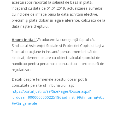
acestui spor raportat la salariul de bază în plată,
începând cu data de 01.01.2019, actualizarea sumelor
cu indicele de inflație până la data achitării efective,
precum și plata dobânzii legale aferente, calculată de la
data nașterii dreptului.
Anunț inițial:
Vă aducem la cunoștință faptul că,
Sindicatul Asistenţei Sociale şi Protecţiei Copilului Iaşi a
înaintat o acțiune în instanță pentru membrii săi de
sindicat, demers ce are ca obiect calculul sporului de
handicap pentru personalul contractual – procedură de
regularizare.
Detalii despre termenele acestui dosar pot fi
consultate pe site-ul Tribunalului Iași:
https://portal.just.ro/99/SitePages/Dosar.aspx?
id_dosar=9900000000225186&id_inst=99#Informa%C5
%A3ii_generale