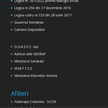
Legea nr. 367/2022 privind dialogul social
Legea nr.250 din 17 decembrie 2016
Legea-cadru nr.153 din 28 iunie 2017
Guvernul României
Camera Deputatilor
D.G.A.S.P.C. Iași
Adrese utile MDRAP
Ministerul Sanatatii
M.M.F.T.S.S.
Ministerul Afacerilor Interne
Afilieri
Federația Columna - SCOR