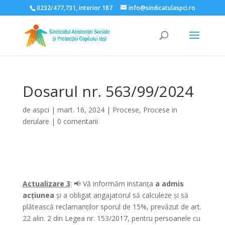
0232/477,731, interior 187
info@sindicatulaspci.ro
Deschide bara de unelte
Dosarul nr. 563/99/2024
de
aspci
|
mart. 16, 2024
|
Procese
,
Procese in
derulare
|
0 comentarii
Actualizare 3
: 📢 Vă informăm instanța
a admis
acțiunea
și a obligat angajatorul să calculeze și să
plătească reclamanților sporul de 15%, prevăzut de art.
22 alin. 2 din Legea nr. 153/2017, pentru persoanele cu