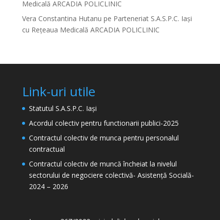
Medicală ARCADIA POLICLINIC
Vera Constantina Hutanu
pe
Parteneriat S.A.S.P.C. Iași
cu Rețeaua Medicală ARCADIA POLICLINIC
Link-uri utile
Statutul S.A.S.P.C. Iași
Acordul colectiv pentru functionarii publici-2025
Contractul colectiv de munca pentru personalul
contractual
Contractul colectiv de muncă încheiat la nivelul
sectorului de negociere colectivă- Asistență Socială-
2024 – 2026