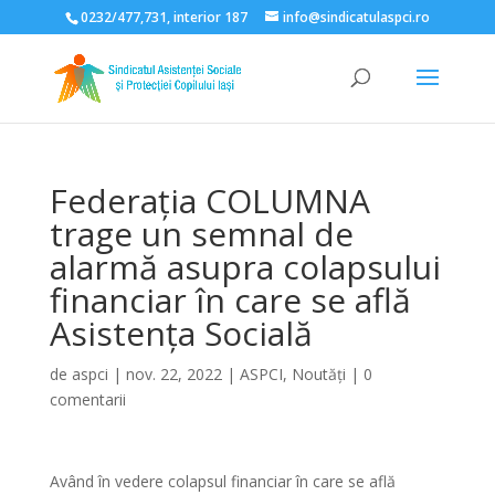
0232/477,731, interior 187
info@sindicatulaspci.ro
Deschide bara de unelte
Federația COLUMNA
trage un semnal de
alarmă asupra colapsului
financiar în care se află
Asistența Socială
de
aspci
|
nov. 22, 2022
|
ASPCI
,
Noutăți
|
0
comentarii
Având în vedere colapsul financiar în care se află