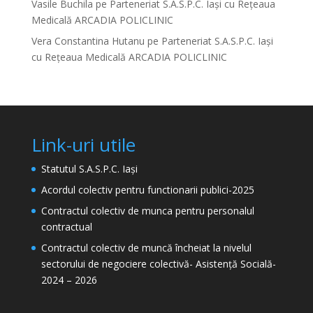
Vasile Buchila
pe
Parteneriat S.A.S.P.C. Iași cu Rețeaua
Medicală ARCADIA POLICLINIC
Vera Constantina Hutanu
pe
Parteneriat S.A.S.P.C. Iași
cu Rețeaua Medicală ARCADIA POLICLINIC
Link-uri utile
Statutul S.A.S.P.C. Iași
Acordul colectiv pentru functionarii publici-2025
Contractul colectiv de munca pentru personalul
contractual
Contractul colectiv de muncă încheiat la nivelul
sectorului de negociere colectivă- Asistență Socială-
2024 – 2026