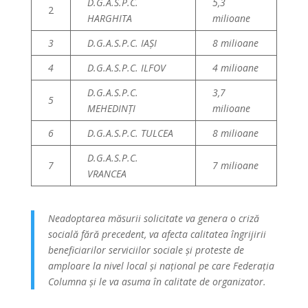
D.G.A.S.P.C.
5,3
2
HARGHITA
milioane
3
D.G.A.S.P.C. IAȘI
8 milioane
4
D.G.A.S.P.C. ILFOV
4 milioane
D.G.A.S.P.C.
3,7
5
MEHEDINȚI
milioane
6
D.G.A.S.P.C. TULCEA
8 milioane
D.G.A.S.P.C.
7
7 milioane
VRANCEA
Neadoptarea măsurii solicitate va genera o criză
socială fără precedent, va afecta calitatea îngrijirii
beneficiarilor serviciilor sociale și proteste de
amploare la nivel local și național pe care Federația
Columna și le va asuma în calitate de organizator.