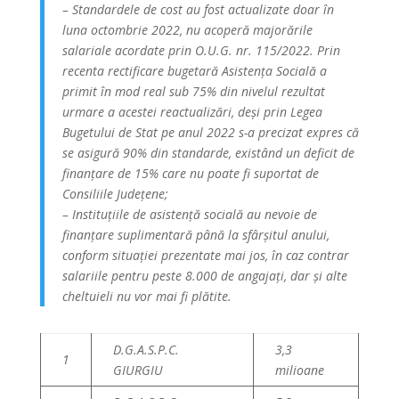
– Standardele de cost au fost actualizate doar în
luna octombrie 2022, nu acoperă majorările
salariale acordate prin O.U.G. nr. 115/2022. Prin
recenta rectificare bugetară Asistența Socială a
primit în mod real sub 75% din nivelul rezultat
urmare a acestei reactualizări, deși prin Legea
Bugetului de Stat pe anul 2022 s-a precizat expres că
se asigură 90% din standarde, existând un deficit de
finanțare de 15% care nu poate fi suportat de
Consiliile Județene;
– Instituţiile de asistență socială au nevoie de
finanțare suplimentară până la sfârșitul anului,
conform situației prezentate mai jos, în caz contrar
salariile pentru peste 8.000 de angajați, dar și alte
cheltuieli nu vor mai fi plătite.
D.G.A.S.P.C.
3,3
1
GIURGIU
milioane