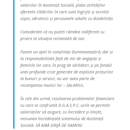
salariilor în Asistență Socială, plata utilităților
aferente clădirilor în care sunt îngrijiți și ocrotiți
copiii, vârstnicii și persoanele adulte cu dizabilități.
Considerăm că nu puteti rămâne indiferent cu
privire la situația reclamată de noi.
Facem un apel la conștiința Dumneavoastră, dar și
la responsabilitate față de mii de angajați și
familiile lor care, în prag de sărbători și pe fondul
unei profunde crize generate de explozia prețurilor
la bunuri și servicii, nu vor avea parte de
recompensa muncii lor – SALARIUL.
În cele din urmă, rezolvarea problemelor financiare
cu care se confruntă D.G.A.S.P.C.-urile va permite
salariaților să asigure, cu încredere și liniște,
misiunea încredințată sistemului de Asistență
Socială- SĂ AIBĂ GRIJĂ DE OAMENI.