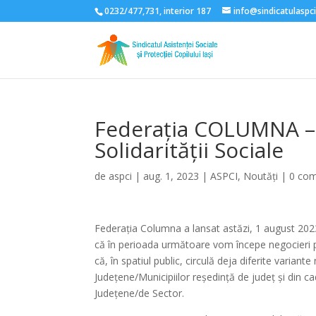
0232/477,731, interior 187
info@sindicatulaspci
Federația COLUMNA – a
Solidarității Sociale
de
aspci
|
aug. 1, 2023
|
ASPCI
,
Noutăți
|
0 com
Federația Columna a lansat astăzi, 1 august 2023,
că în perioada următoare vom începe
negocieri 
că, în spatiul public, circulă deja diferite variant
Județene/Municipiilor reședință de județ și din ca
Județene/de Sector.