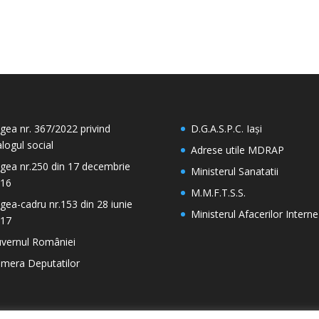
gea nr. 367/2022 privind
D.G.A.S.P.C. Iași
alogul social
Adrese utile MDRAP
gea nr.250 din 17 decembrie
Ministerul Sanatatii
16
M.M.F.T.S.S.
gea-cadru nr.153 din 28 iunie
Ministerul Afacerilor Interne
17
vernul României
mera Deputatilor