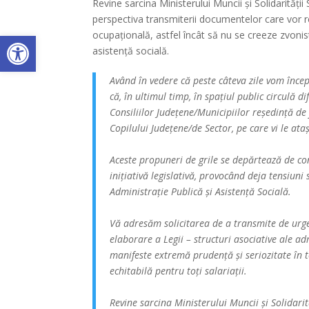
Revine sarcina Ministerului Muncii și Solidarități
perspectiva transmiterii documentelor care vor rep
Deschide bara de unelte
ocupațională, astfel încât să nu se creeze zvonisti
asistență socială.
Având în vedere că peste câteva zile vom încep
că, în ultimul timp, în spațiul public circulă d
Consiliilor Județene/Municipiilor reședință de 
Copilului Județene/de Sector, pe care vi le at
Aceste propuneri de grile se depărtează de con
inițiativă legislativă, provocând deja tensiuni
Administrație Publică și Asistență Socială.
Vă adresăm solicitarea de a transmite de urge
elaborare a Legii – structuri asociative ale adm
manifeste extremă prudență și seriozitate în 
echitabilă pentru toți salariații.
Revine sarcina Ministerului Muncii și Solidarit