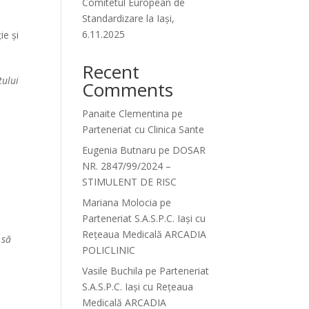
Comitetul European de
Standardizare la Iași,
6.11.2025
ie și
Recent
tului
Comments
Panaite Clementina
pe
Parteneriat cu Clinica Sante
Eugenia Butnaru
pe
DOSAR
NR. 2847/99/2024 –
STIMULENT DE RISC
Mariana Molocia
pe
Parteneriat S.A.S.P.C. Iași cu
Rețeaua Medicală ARCADIA
 să
POLICLINIC
Vasile Buchila
pe
Parteneriat
S.A.S.P.C. Iași cu Rețeaua
Medicală ARCADIA