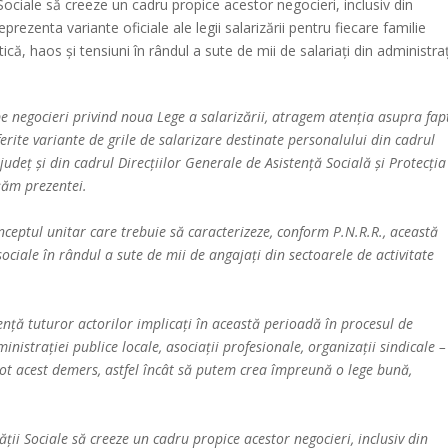
i Sociale să creeze un cadru propice acestor negocieri, inclusiv din
rezenta variante oficiale ale legii salarizării pentru fiecare familie
că, haos și tensiuni în rândul a sute de mii de salariați din administraț
e negocieri privind noua Lege a salarizării, atragem atenția asupra fap
iferite variante de grile de salarizare destinate personalului din cadrul
județ și din cadrul Direcțiilor Generale de Asistență Socială și Protecția
așăm prezentei.
ceptul unitar care trebuie să caracterizeze, conform P.N.R.R., această
 sociale în rândul a sute de mii de angajați din sectoarele de activitate
nță tuturor actorilor implicați în această perioadă în procesul de
inistrației publice locale, asociații profesionale, organizații sindicale –
tot acest demers, astfel încât să putem crea împreună o lege bună,
ății Sociale să creeze un cadru propice acestor negocieri, inclusiv din