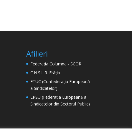
Afilieri
Federația Columna - SCOR
C.N.S.L.R. Frăția
ETUC (Confederația Europeană
a Sindicatelor)
EPSU (Federația Europeană a
Sindicatelor din Sectorul Public)