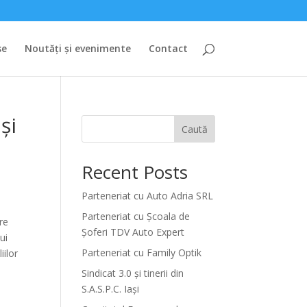
se
Noutăți și evenimente
Contact
și
Caută
Recent Posts
Parteneriat cu Auto Adria SRL
Parteneriat cu Școala de
re
Șoferi TDV Auto Expert
ui
Parteneriat cu Family Optik
iilor
Sindicat 3.0 și tinerii din
S.A.S.P.C. Iași