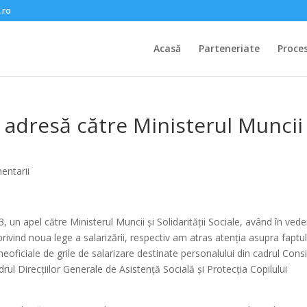
.ro
Acasă
Parteneriate
Proce
dresă către Ministerul Muncii 
entarii
 un apel către Ministerul Muncii și Solidarității Sociale, având în vede
privind noua lege a salarizării, respectiv am atras atenția asupra faptul
e neoficiale de grile de salarizare destinate personalului din cadrul Consil
drul Direcțiilor Generale de Asistență Socială și Protecția Copilului