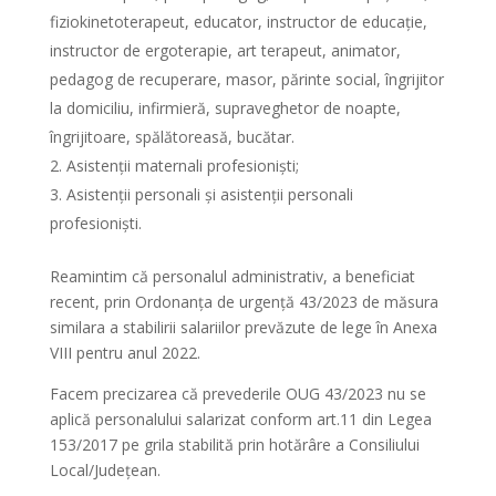
fiziokinetoterapeut, educator, instructor de educație,
instructor de ergoterapie, art terapeut, animator,
pedagog de recuperare, masor, părinte social, îngrijitor
la domiciliu, infirmieră, supraveghetor de noapte,
îngrijitoare, spălătoreasă, bucătar.
Asistenții maternali profesioniști;
Asistenții personali și asistenții personali
profesioniști.
Reamintim că personalul administrativ, a beneficiat
recent, prin Ordonanța de urgență 43/2023 de măsura
similara a stabilirii salariilor prevăzute de lege în Anexa
VIII pentru anul 2022.
Facem precizarea că prevederile OUG 43/2023 nu se
aplică personalului salarizat conform art.11 din Legea
153/2017 pe grila stabilită prin hotărâre a Consiliului
Local/Județean.