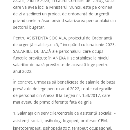
Astăzi, 7 iunie 2023, în cadrul Comisiei de Dialog social
care va avea loc la Ministerul Muncii, este pe ordinea
de zi a ședinței un proiect de
ordonanță de urgență
privind unele măsuri privind salarizarea personalului din
sectorul bugetar.
Pentru ASISTENȚA SOCIALĂ, proiectul de Ordonanță
de urgență stabilește că, ” începând cu luna iunie 2023,
SALARIILE DE BAZĂ ale personalului care ocupă
funcţiile prevăzute în ANEXA II se stabilesc la nivelul
salariilor de bază prevăzute de această lege pentru
anul 2022.
În concret, urmează să beneficieze de salariile de bază
prevăzute de lege pentru anul 2022, toate categoriile
de personal din Anexa II la Legea nr. 153/2017, care
mai aveau de primit diferențe față de grilă:
Salariații din serviciile/centrele de asistență socială: –
asistenții sociali, psiholog, logoped, profesor CFM,
kinetoterapeut, psihopedagog, terapeut ocupațional,