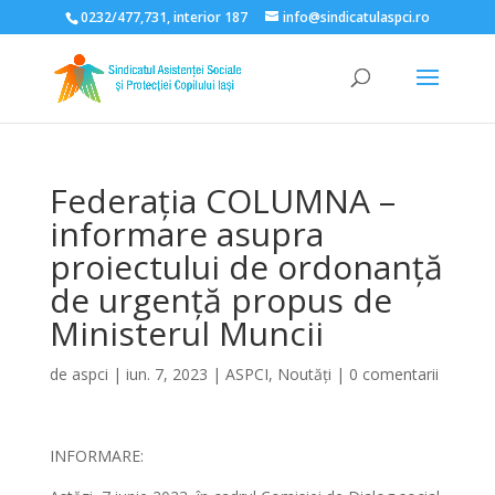
0232/477,731, interior 187
info@sindicatulaspci.ro
Deschide bara de unelte
Federația COLUMNA –
informare asupra
proiectului de ordonanță
de urgență propus de
Ministerul Muncii
de
aspci
|
iun. 7, 2023
|
ASPCI
,
Noutăți
|
0 comentarii
INFORMARE: