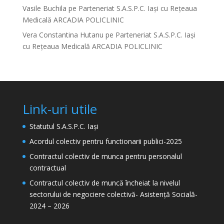
Vasile Buchila
pe
Parteneriat S.A.S.P.C. Iași cu Rețeaua
Medicală ARCADIA POLICLINIC
Vera Constantina Hutanu
pe
Parteneriat S.A.S.P.C. Iași
cu Rețeaua Medicală ARCADIA POLICLINIC
Link-uri utile
Statutul S.A.S.P.C. Iași
Acordul colectiv pentru functionarii publici-2025
Contractul colectiv de munca pentru personalul
contractual
Contractul colectiv de muncă încheiat la nivelul
sectorului de negociere colectivă- Asistență Socială-
2024 – 2026