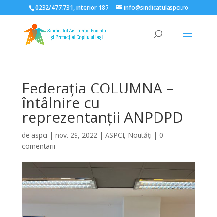
0232/477,731, interior 187
info@sindicatulaspci.ro
Deschide bara de unelte
Federația COLUMNA –
întâlnire cu
reprezentanții ANPDPD
de
aspci
|
nov. 29, 2022
|
ASPCI
,
Noutăți
|
0
comentarii