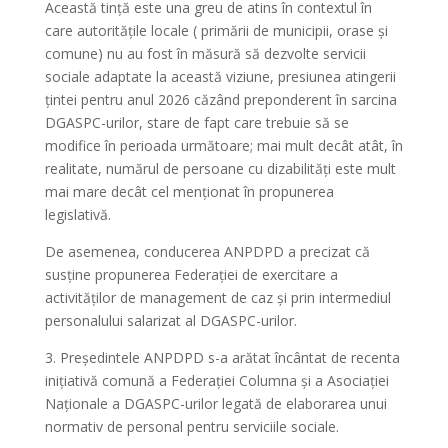
Această tință este una greu de atins în contextul în
care autoritățile locale ( primării de municipii, orase și
comune) nu au fost în măsură să dezvolte servicii
sociale adaptate la această viziune, presiunea atingerii
țintei pentru anul 2026 căzând preponderent în sarcina
DGASPC-urilor, stare de fapt care trebuie să se
modifice în perioada următoare; mai mult decât atât, în
realitate, numărul de persoane cu dizabilități este mult
mai mare decât cel menționat în propunerea
legislativă.
De asemenea, conducerea ANPDPD a precizat că
susține propunerea Federației de exercitare a
activităților de management de caz și prin intermediul
personalului salarizat al DGASPC-urilor.
3. Președintele ANPDPD s-a arătat încântat de recenta
inițiativă comună a Federației Columna și a Asociației
Naționale a DGASPC-urilor legată de elaborarea unui
normativ de personal pentru serviciile sociale.