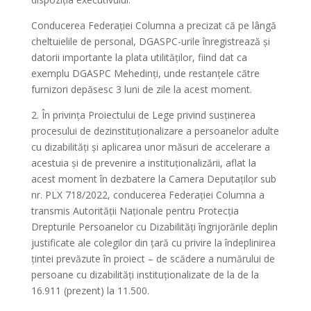
Conducerea Federației Columna a precizat că pe lângă
cheltuielile de personal, DGASPC-urile înregistrează și
datorii importante la plata utilităților, fiind dat ca
exemplu DGASPC Mehedinți, unde restanțele către
furnizori depăsesc 3 luni de zile la acest moment.
2. În privința Proiectului de Lege privind susținerea
procesului de dezinstituționalizare a persoanelor adulte
cu dizabilități şi aplicarea unor măsuri de accelerare a
acestuia şi de prevenire a instituționalizării, aflat la
acest moment în dezbatere la Camera Deputaților sub
nr. PLX 718/2022, conducerea Federației Columna a
transmis Autorității Naționale pentru Protecția
Drepturile Persoanelor cu Dizabilități îngrijorările deplin
justificate ale colegilor din țară cu privire la îndeplinirea
țintei prevăzute în proiect – de scădere a numărului de
persoane cu dizabilități instituționalizate de la de la
16.911 (prezent) la 11.500.