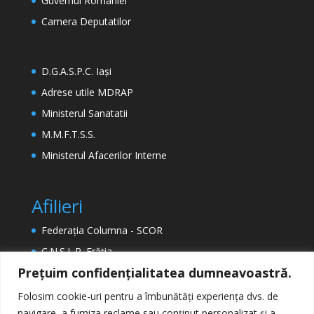
Guvernul României
Camera Deputatilor
D.G.A.S.P.C. Iași
Adrese utile MDRAP
Ministerul Sanatatii
M.M.F.T.S.S.
Ministerul Afacerilor Interne
Afilieri
Federația Columna - SCOR
C.N.S.L.R. Frăția
Prețuim confidențialitatea dumneavoastră.
ETUC (Confederația Europeană a Sindicatelor)
EPSU (Federația Europeană a Sindicatelor din
Folosim cookie-uri pentru a îmbunătăți experiența dvs. de
Sectorul Public)
navigare, a furniza reclame sau conținut personalizat și a