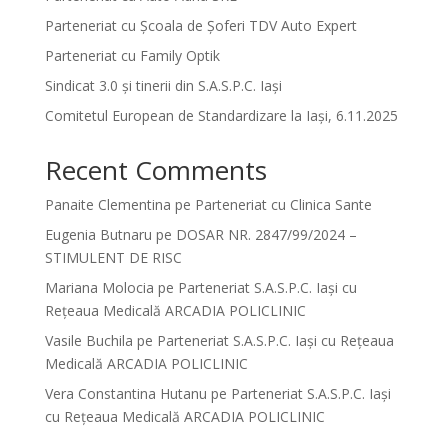
Parteneriat cu Școala de Șoferi TDV Auto Expert
Parteneriat cu Family Optik
Sindicat 3.0 și tinerii din S.A.S.P.C. Iași
Comitetul European de Standardizare la Iași, 6.11.2025
Recent Comments
Panaite Clementina
pe
Parteneriat cu Clinica Sante
Eugenia Butnaru
pe
DOSAR NR. 2847/99/2024 –
STIMULENT DE RISC
Mariana Molocia
pe
Parteneriat S.A.S.P.C. Iași cu
Rețeaua Medicală ARCADIA POLICLINIC
Vasile Buchila
pe
Parteneriat S.A.S.P.C. Iași cu Rețeaua
Medicală ARCADIA POLICLINIC
Vera Constantina Hutanu
pe
Parteneriat S.A.S.P.C. Iași
cu Rețeaua Medicală ARCADIA POLICLINIC