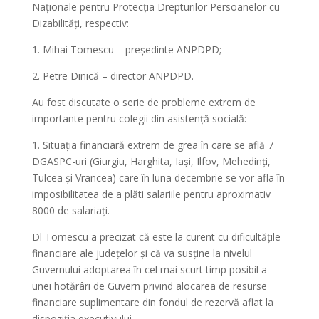
Naționale pentru Protecția Drepturilor Persoanelor cu
Dizabilități, respectiv:
1. Mihai Tomescu – președinte ANPDPD;
2. Petre Dinică – director ANPDPD.
Au fost discutate o serie de probleme extrem de
importante pentru colegii din asistență socială:
1. Situația financiară extrem de grea în care se află 7
DGASPC-uri (Giurgiu, Harghita, Iași, Ilfov, Mehedinți,
Tulcea și Vrancea) care în luna decembrie se vor afla în
imposibilitatea de a plăti salariile pentru aproximativ
8000 de salariați.
Dl Tomescu a precizat că este la curent cu dificultățile
financiare ale județelor și că va susține la nivelul
Guvernului adoptarea în cel mai scurt timp posibil a
unei hotărâri de Guvern privind alocarea de resurse
financiare suplimentare din fondul de rezervă aflat la
dispoziția executivului.