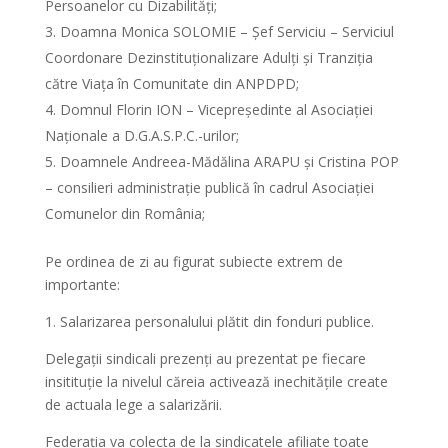
Persoanelor cu Dizabilități;
Doamna Monica SOLOMIE – Șef Serviciu – Serviciul
Coordonare Dezinstituționalizare Adulți și Tranziția
către Viața în Comunitate din ANPDPD;
Domnul Florin ION – Vicepreședinte al Asociației
Naționale a D.G.A.S.P.C.-urilor;
Doamnele Andreea-Mădălina ARAPU și Cristina POP
– consilieri administrație publică în cadrul Asociației
Comunelor din România;
Pe ordinea de zi au figurat subiecte extrem de
importante:
1. Salarizarea personalului plătit din fonduri publice.
Delegații sindicali prezenți au prezentat pe fiecare
insitituție la nivelul căreia activează inechitățile create
de actuala lege a salarizării.
Federația va colecta de la sindicatele afiliate toate