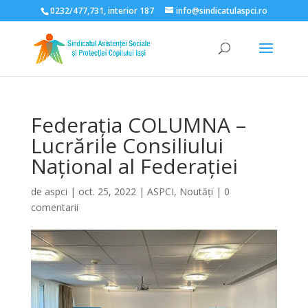
0232/477,731, interior 187
info@sindicatulaspci.ro
Deschide bara de unelte
Federația COLUMNA –
Lucrările Consiliului
Național al Federației
de
aspci
|
oct. 25, 2022
|
ASPCI
,
Noutăți
|
0
comentarii