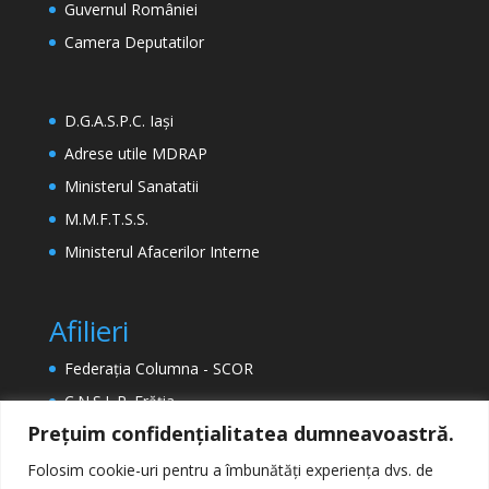
Guvernul României
Camera Deputatilor
D.G.A.S.P.C. Iași
Adrese utile MDRAP
Ministerul Sanatatii
M.M.F.T.S.S.
Ministerul Afacerilor Interne
Afilieri
Federația Columna - SCOR
C.N.S.L.R. Frăția
Prețuim confidențialitatea dumneavoastră.
ETUC (Confederația Europeană a Sindicatelor)
EPSU (Federația Europeană a Sindicatelor din
Folosim cookie-uri pentru a îmbunătăți experiența dvs. de