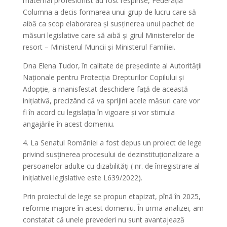
maternal profesionist au fost respinse, Federația
Columna a decis formarea unui grup de lucru care să
aibă ca scop elaborarea și susținerea unui pachet de
măsuri legislative care să aibă și girul Ministerelor de
resort – Ministerul Muncii și Ministerul Familiei.
Dna Elena Tudor, în calitate de președinte al Autorității
Naționale pentru Protecția Drepturilor Copilului și
Adopție, a manisfestat deschidere față de această
inițiativă, precizând că va sprijini acele măsuri care vor
fi în acord cu legislația în vigoare și vor stimula
angajările în acest domeniu.
4. La Senatul României a fost depus un proiect de lege
privind susținerea procesului de dezinstituționalizare a
persoanelor adulte cu dizabilități ( nr. de înregistrare al
inițiativei legislative este L639/2022).
Prin proiectul de lege se propun etapizat, pînă în 2025,
reforme majore în acest domeniu. În urma analizei, am
constatat că unele prevederi nu sunt avantajează