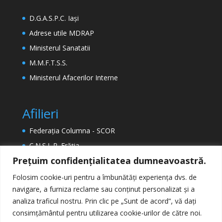
D.G.A.S.P.C. Iași
Adrese utile MDRAP
Ministerul Sanatatii
M.M.F.T.S.S.
Ministerul Afacerilor Interne
Afilieri
Federația Columna - SCOR
C.N.S.L.R. Frăția
Prețuim confidențialitatea dumneavoastră.
ETUC (Confederația Europeană a Sindicatelor)
EPSU (Federația Europeană a Sindicatelor din
Folosim cookie-uri pentru a îmbunătăți experiența dvs. de
Sectorul Public)
navigare, a furniza reclame sau conținut personalizat și a
analiza traficul nostru. Prin clic pe „Sunt de acord”, vă dați
consimțământul pentru utilizarea cookie-urilor de către noi.