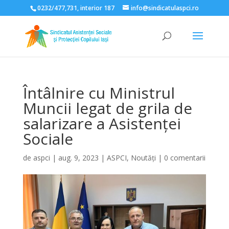
0232/477,731, interior 187
info@sindicatulaspci.ro
Deschide bara de unelte
Întâlnire cu Ministrul
Muncii legat de grila de
salarizare a Asistenței
Sociale
de
aspci
|
aug. 9, 2023
|
ASPCI
,
Noutăți
|
0 comentarii