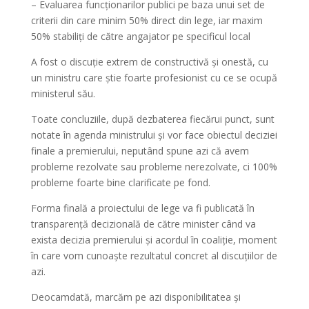
– ⁠Evaluarea funcționarilor publici pe baza unui set de
criterii din care minim 50% direct din lege, iar maxim
50% stabiliți de către angajator pe specificul local
A fost o discuție extrem de constructivă și onestă, cu
un ministru care știe foarte profesionist cu ce se ocupă
ministerul său.
Toate concluziile, după dezbaterea fiecărui punct, sunt
notate în agenda ministrului și vor face obiectul deciziei
finale a premierului, neputând spune azi că avem
probleme rezolvate sau probleme nerezolvate, ci 100%
probleme foarte bine clarificate pe fond.
Forma finală a proiectului de lege va fi publicată în
transparență decizională de către minister când va
exista decizia premierului și acordul în coaliție, moment
în care vom cunoaște rezultatul concret al discuțiilor de
azi.
Deocamdată, marcăm pe azi disponibilitatea și