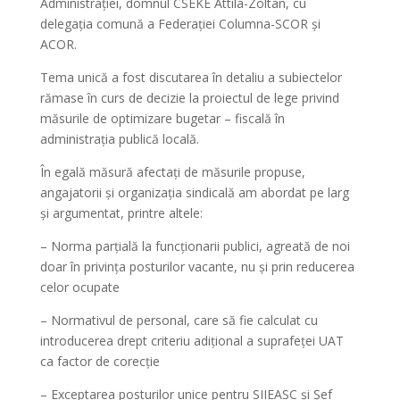
Administrației, domnul CSEKE Attila-Zoltan, cu
delegația comună a Federației Columna-SCOR și
ACOR.
Tema unică a fost discutarea în detaliu a subiectelor
rămase în curs de decizie la proiectul de lege privind
măsurile de optimizare bugetar – fiscală în
administrația publică locală.
În egală măsură afectați de măsurile propuse,
angajatorii și organizația sindicală am abordat pe larg
și argumentat, printre altele:
– Norma parțială la funcționarii publici, agreată de noi
doar în privința posturilor vacante, nu și prin reducerea
celor ocupate
– ⁠Normativul de personal, care să fie calculat cu
introducerea drept criteriu adițional a suprafeței UAT
ca factor de corecție
– ⁠Exceptarea posturilor unice pentru SIIEASC și Șef