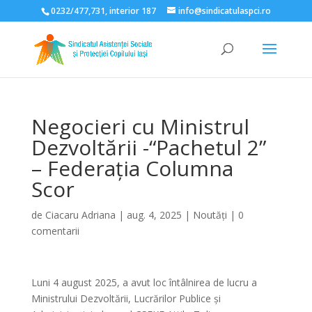
0232/477,731, interior 187
info@sindicatulaspci.ro
Deschide bara de unelte
Negocieri cu Ministrul
Dezvoltării -“Pachetul 2”
– Federația Columna
Scor
de
Ciacaru Adriana
|
aug. 4, 2025
|
Noutăți
|
0
comentarii
Luni 4 august 2025, a avut loc întâlnirea de lucru a
Ministrului Dezvoltării,
Lucrărilor Publice și