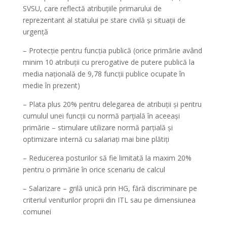
SVSU, care reflectă atribuțiile primarului de
reprezentant al statului pe stare civilă și situații de
urgență
– ⁠Protecție pentru funcția publică (orice primărie având
minim 10 atribuții cu prerogative de putere publică la
media națională de 9,78 funcții publice ocupate în
medie în prezent)
– ⁠Plata plus 20% pentru delegarea de atribuții și pentru
cumulul unei funcții cu normă parțială în aceeași
primărie – stimulare utilizare normă parțială și
optimizare internă cu salariați mai bine plătiți
– ⁠Reducerea posturilor să fie limitată la maxim 20%
pentru o primărie în orice scenariu de calcul
– ⁠Salarizare – grilă unică prin HG, fără discriminare pe
criteriul veniturilor proprii din ITL sau pe dimensiunea
comunei