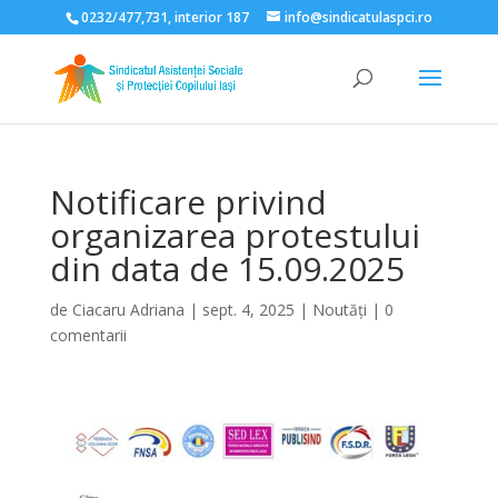
0232/477,731, interior 187
info@sindicatulaspci.ro
Deschide bara de unelte
Notificare privind
organizarea protestului
din data de 15.09.2025
de
Ciacaru Adriana
|
sept. 4, 2025
|
Noutăți
|
0
comentarii