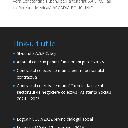
Vera Constantina Hutanu
pe
Parteneriat S.A.S.P.C. Iași
cu Rețeaua Medicală ARCADIA POLICLINIC
Link-uri utile
Statutul S.A.S.P.C. Iași
Acordul colectiv pentru functionarii publici-2025
Contractul colectiv de munca pentru personalul
contractual
Contractul colectiv de muncă încheiat la nivelul
sectorului de negociere colectivă- Asistență Socială-
2024 – 2026
Legea nr. 367/2022 privind dialogul social
Legea nr.250 din 17 decembrie 2016