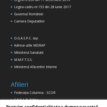
Legea-cadru nr.153 din 28 iunie 2017
Guvernul României
Camera Deputatilor
D.G.A.S.P.C. Iași
Adrese utile MDRAP
Ministerul Sanatatii
M.M.F.T.S.S.
Ministerul Afacerilor Interne
Afilieri
Federația Columna - SCOR
C.N.S.L.R. Frăția
Prețuim confidențialitatea dumneavoastră.
ETUC (Confederația Europeană a Sindicatelor)