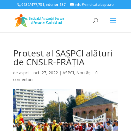
0232/477,731, interior 187
info@sindicatulaspci.ro
Deschide bara de unelte
Protest al SASPCI alături
de CNSLR-FRĂȚIA
de
aspci
|
oct. 27, 2022
|
ASPCI
,
Noutăți
|
0
comentarii