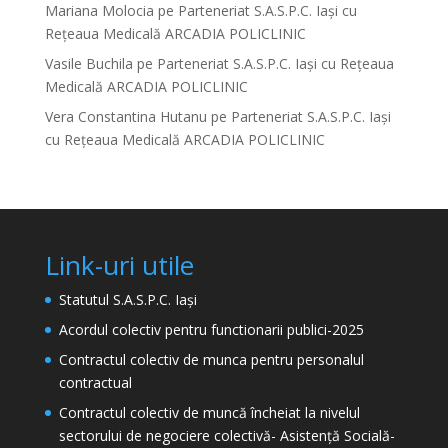
Mariana Molocia
pe
Parteneriat S.A.S.P.C. Iași cu
Rețeaua Medicală ARCADIA POLICLINIC
Vasile Buchila
pe
Parteneriat S.A.S.P.C. Iași cu Rețeaua
Medicală ARCADIA POLICLINIC
Vera Constantina Hutanu
pe
Parteneriat S.A.S.P.C. Iași
cu Rețeaua Medicală ARCADIA POLICLINIC
Link-uri utile
Statutul S.A.S.P.C. Iași
Acordul colectiv pentru functionarii publici-2025
Contractul colectiv de munca pentru personalul
contractual
Contractul colectiv de muncă încheiat la nivelul
sectorului de negociere colectivă- Asistență Socială-