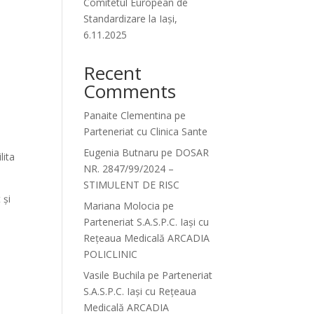
Comitetul European de
Standardizare la Iași,
6.11.2025
Recent
Comments
Panaite Clementina
pe
Parteneriat cu Clinica Sante
Eugenia Butnaru
pe
DOSAR
lita
NR. 2847/99/2024 –
STIMULENT DE RISC
 și
Mariana Molocia
pe
Parteneriat S.A.S.P.C. Iași cu
Rețeaua Medicală ARCADIA
POLICLINIC
Vasile Buchila
pe
Parteneriat
S.A.S.P.C. Iași cu Rețeaua
Medicală ARCADIA