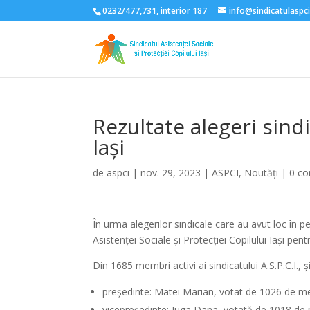
0232/477,731, interior 187
info@sindicatulaspci
Rezultate alegeri sind
Iași
de
aspci
|
nov. 29, 2023
|
ASPCI
,
Noutăți
|
0 co
În urma alegerilor sindicale care au avut loc în 
Asistenței Sociale și Protecției Copilului Iași pe
Din 1685 membri activi ai sindicatului A.S.P.C.I.,
președinte: Matei Marian, votat de 1026 de m
vicepreședinte: Iuga Dana, votată de 1018 de