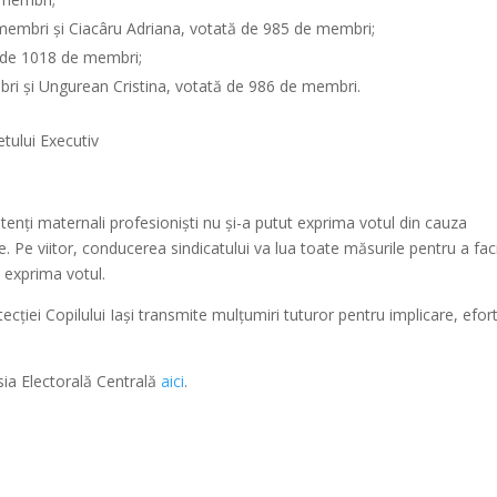
membri și Ciacâru Adriana, votată de 985 de membri;
at de 1018 de membri;
ri și Ungurean Cristina, votată de 986 de membri.
tului Executiv
enți maternali profesioniști nu și-a putut exprima votul din cauza
. Pe viitor, conducerea sindicatului va lua toate măsurile pentru a faci
i exprima votul.
ecției Copilului Iași transmite mulțumiri tuturor pentru implicare, efort
sia Electorală Centrală
aici
.