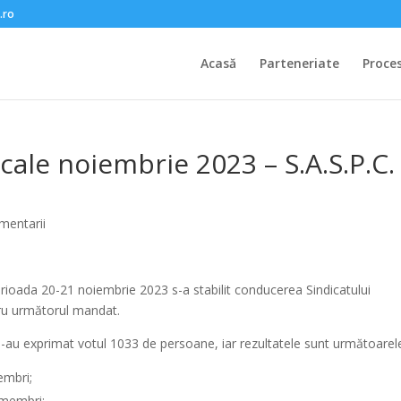
.ro
Acasă
Parteneriate
Proce
icale noiembrie 2023 – S.A.S.P.C.
mentarii
perioada 20-21 noiembrie 2023 s-a stabilit conducerea Sindicatului
ntru următorul mandat.
 și-au exprimat votul 1033 de persoane, iar rezultatele sunt următoarel
embri;
 membri;