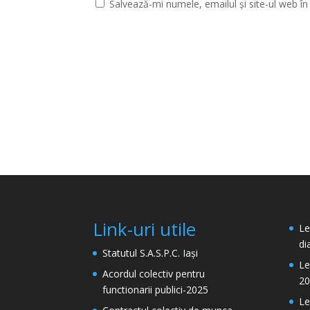
Salvează-mi numele, emailul și site-ul web î
Link-uri utile
Le
di
Statutul S.A.S.P.C. Iași
Le
Acordul colectiv pentru
20
functionarii publici-2025
Le