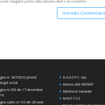
n acest navigator pentru data viitoare când o să comentez.
gea nr. 367/2022 privind
D.G.A.S.P.C. Iași
alogul social
Adrese utile MDRAP
gea nr.250 din 17 decembrie
Ministerul Sanatatii
16
M.M.F.T.S.S.
gea-cadru nr.153 din 28 iunie