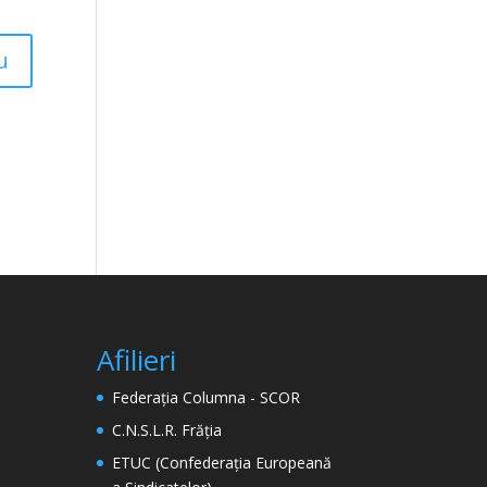
Afilieri
Federația Columna - SCOR
C.N.S.L.R. Frăția
ETUC (Confederația Europeană