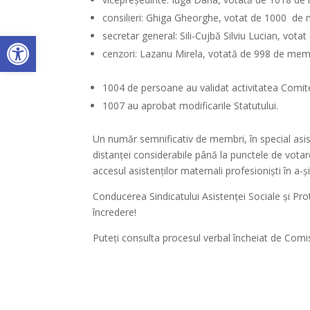
consilieri: Ghiga Gheorghe, votat de 1000 de 
Deschide bara de unelte
secretar general: Sili-Cujbă Silviu Lucian, vot
cenzori: Lazanu Mirela, votată de 998 de memb
1004 de persoane au validat activitatea Comite
1007 au aprobat modificarile Statutului.
Un număr semnificativ de membri, în special asist
distanței considerabile până la punctele de votare
accesul asistenților maternali profesioniști în a-ș
Conducerea Sindicatului Asistenței Sociale și Prot
încredere!
Puteți consulta procesul verbal încheiat de Comi