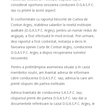
considerat oportuna sesizarea conducerii D.G.A.S.P.C.
Iași cu privire la acest aspect.
În conformitate cu raportul întocmit de Curtea de
Conturi Argeș, stabilirea salariilor la nivelul instituției
auditate (D.G.A.S.P.C. Argeș), pentru un număr redus de
angajați, a fost efectuată în mod eronat. Prin urmare,
deși raportul a fost contestat, instanța a decis în
favoarea opiniei Curții de Conturi Argeș, conducerea
D.G.A.S.P.C. Argeș a dispus recuperarea sumelor
necuvenite.
Pentru a preîntâmpina asemenea situații și în cazul
membrilor noștri, am înaintat adresa de informare
către conducerea D.G.A.S.P.C. Iași, adresa la care am
primit răspuns din partea instituției.
Adresa înaintată de conducerea S.A.S.P.C. Iași,
răspunsul primit din partea D.G.A.S.P.C. Iași dar și
documentele referitoare la cazul D.G.A.S.P.C. Argeș, le