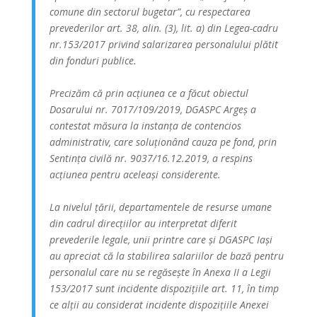
comune din sectorul bugetar”, cu respectarea
prevederilor art. 38, alin. (3), lit. a) din Legea-cadru
nr.153/2017 privind salarizarea personalului plătit
din fonduri publice.
Precizăm că prin acțiunea ce a făcut obiectul
Dosarului nr. 7017/109/2019, DGASPC Argeș a
contestat măsura la instanța de contencios
administrativ, care soluționând cauza pe fond, prin
Sentința civilă nr. 9037/16.12.2019, a respins
acțiunea pentru aceleași considerente.
La nivelul țării, departamentele de resurse umane
din cadrul direcțiilor au interpretat diferit
prevederile legale, unii printre care și DGASPC Iași
au apreciat că la stabilirea salariilor de bază pentru
personalul care nu se regăsește în Anexa II a Legii
153/2017 sunt incidente dispozițiile art. 11, în timp
ce alții au considerat incidente dispozițiile Anexei