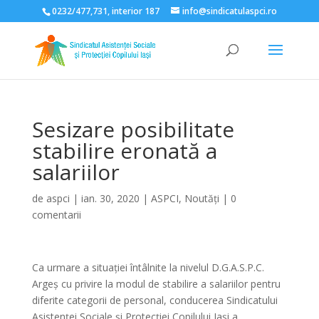
0232/477,731, interior 187
info@sindicatulaspci.ro
Deschide bara de unelte
Sesizare posibilitate
stabilire eronată a
salariilor
de
aspci
|
ian. 30, 2020
|
ASPCI
,
Noutăți
|
0
comentarii
Ca urmare a situației întâlnite la nivelul D.G.A.S.P.C.
Argeș cu privire la modul de stabilire a salariilor pentru
diferite categorii de personal, conducerea Sindicatului
Asistenței Sociale și Protecției Copilului Iași a