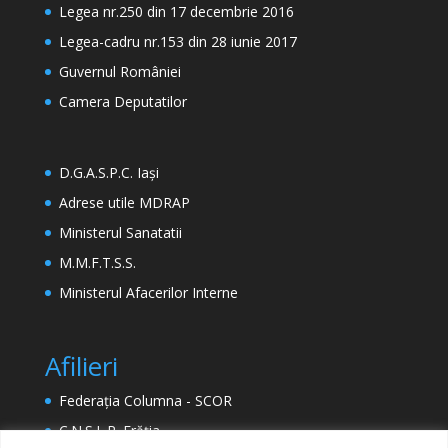
Legea nr.250 din 17 decembrie 2016
Legea-cadru nr.153 din 28 iunie 2017
Guvernul României
Camera Deputatilor
D.G.A.S.P.C. Iași
Adrese utile MDRAP
Ministerul Sanatatii
M.M.F.T.S.S.
Ministerul Afacerilor Interne
Afilieri
Federația Columna - SCOR
C.N.S.L.R. Frăția