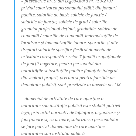
– prevederile art.9 din Legea-cadru nr.153/2107
privind salarizarea personalului plătit din fonduri
publice, salariile de bază, soldele de funcție /
salariile de funcție, soldele de grad / salariile
gradului profesional deținut, gradațiile. soldele de
comandă / salariile de comandă, indemnizațiile de
încadrare și indemnizațiile lunare, sporurile și alte
drepturi salariale specifice fiecărui domeniu de
activitate corespunzător celor 7 familii ocupaționale
de funcții bugetare, pentru personalul din
autoritățile și instituțiile publice finanțate integral
din venituri proprii, precum și pentru funcțiile de
demnitate publică, sunt prevăzute in anexele nr. I-IX
– domeniul de activitate de care aparține o
autoritate sau instituție publică este stabilit potrivit
legii, prin actul normativ de înființare, organizare și
funcționare și, ca urmare, salarizarea personalului
se face potrivit domeniului de care aparține
autoritatea sau instituția publică