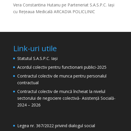
Vera Constantina Hutanu
pe
Parteneriat S.A.S.P.C. Iași
cu Rețeaua Medicală ARCADIA POLICLINIC
Link-uri utile
Statutul S.A.S.P.C. Iași
Acordul colectiv pentru functionarii publici-2025
Contractul colectiv de munca pentru personalul
contractual
Contractul colectiv de muncă încheiat la nivelul
sectorului de negociere colectivă- Asistență Socială-
2024 – 2026
Legea nr. 367/2022 privind dialogul social