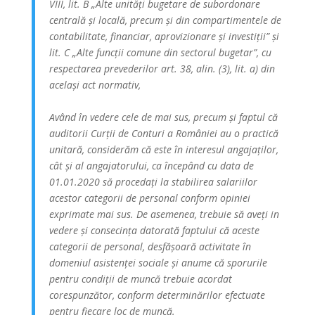
VIII, lit. B „Alte unități bugetare de subordonare
centrală și locală, precum și din compartimentele de
contabilitate, financiar, aprovizionare și investiții” și
lit. C „Alte funcții comune din sectorul bugetar”, cu
respectarea prevederilor art. 38, alin. (3), lit. a) din
același act normativ,
Având în vedere cele de mai sus, precum și faptul că
auditorii Curții de Conturi a României au o practică
unitară, considerăm că este în interesul angajaților,
cât și al angajatorului, ca începând cu data de
01.01.2020 să procedați la stabilirea salariilor
acestor categorii de personal conform opiniei
exprimate mai sus. De asemenea, trebuie să aveți in
vedere și consecința datorată faptului că aceste
categorii de personal, desfășoară activitate în
domeniul asistenței sociale și anume că sporurile
pentru condiții de muncă trebuie acordat
corespunzător, conform determinărilor efectuate
pentru fiecare loc de muncă.