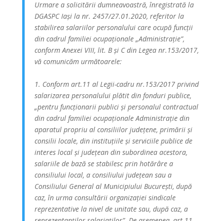
Urmare a solicitării dumneavoastră, înregistrată la
DGASPC Iași la nr. 2457/27.01.2020, referitor la
stabilirea salariilor personalului care ocupă funcții
din cadrul familiei ocupaționale „Administrație”,
conform Anexei VIII, lit. B și C din Legea nr.153/2017,
vă comunicăm următoarele:
1. Conform art.11 al Legii-cadru nr.153/2017 privind
salarizarea personalului plătit din fonduri publice,
„pentru funcționarii publici și personalul contractual
din cadrul familiei ocupaționale Administrație din
aparatul propriu al consiliilor județene, primării și
consilii locale, din instituțiile și serviciile publice de
interes local și județean din subordinea acestora,
salariile de bază se stabilesc prin hotărâre a
consiliului local, a consiliului județean sau a
Consiliului General al Municipiului București, după
caz, în urma consultării organizației sindicale
reprezentative la nivel de unitate sau, după caz, a
reprezentanților salariaților”. De asemenea, art.11,