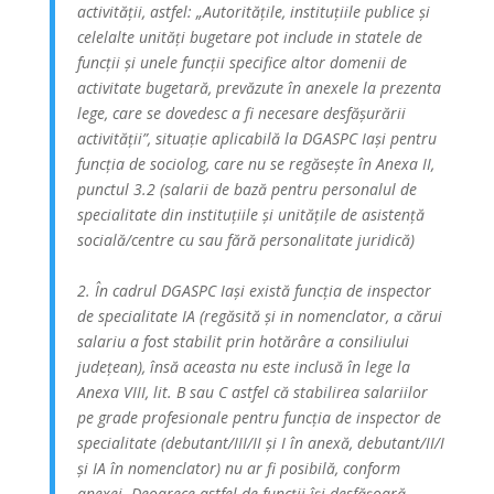
activității, astfel: „Autoritățile, instituțiile publice și
celelalte unități bugetare pot include in statele de
funcții și unele funcții specifice altor domenii de
activitate bugetară, prevăzute în anexele la prezenta
lege, care se dovedesc a fi necesare desfășurării
activității”, situație aplicabilă la DGASPC Iași pentru
funcția de sociolog, care nu se regăsește în Anexa II,
punctul 3.2 (salarii de bază pentru personalul de
specialitate din instituțiile și unitățile de asistență
socială/centre cu sau fără personalitate juridică)
2. În cadrul DGASPC Iași există funcția de inspector
de specialitate IA (regăsită și in nomenclator, a cărui
salariu a fost stabilit prin hotărâre a consiliului
județean), însă aceasta nu este inclusă în lege la
Anexa VIII, lit. B sau C astfel că stabilirea salariilor
pe grade profesionale pentru funcția de inspector de
specialitate (debutant/III/II și I în anexă, debutant/II/I
și IA în nomenclator) nu ar fi posibilă, conform
anexei. Deoarece astfel de funcții își desfășoară