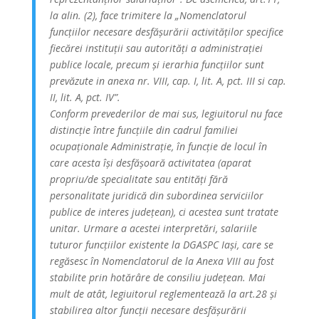
la alin. (2), face trimitere la „Nomenclatorul
funcțiilor necesare desfășurării activităților specifice
fiecărei instituții sau autorități a administrației
publice locale, precum și ierarhia funcțiilor sunt
prevăzute in anexa nr. VIII, cap. I, lit. A, pct. III si cap.
II, lit. A, pct. IV”.
Conform prevederilor de mai sus, legiuitorul nu face
distincție între funcțiile din cadrul familiei
ocupaționale Administrație, în funcție de locul în
care acesta își desfășoară activitatea (aparat
propriu/de specialitate sau entități fără
personalitate juridică din subordinea serviciilor
publice de interes județean), ci acestea sunt tratate
unitar. Urmare a acestei interpretări, salariile
tuturor funcțiilor existente la DGASPC Iași, care se
regăsesc în Nomenclatorul de la Anexa VIII au fost
stabilite prin hotărâre de consiliu județean. Mai
mult de atât, legiuitorul reglementează la art.28 și
stabilirea altor funcții necesare desfășurării