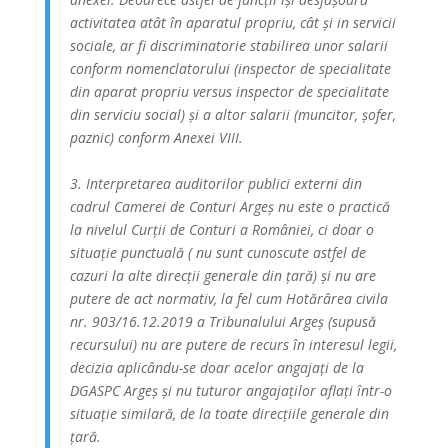
activitatea atât în aparatul propriu, cât și in servicii
sociale, ar fi discriminatorie stabilirea unor salarii
conform nomenclatorului (inspector de specialitate
din aparat propriu versus inspector de specialitate
din serviciu social) și a altor salarii (muncitor, șofer,
paznic) conform Anexei VIII.
3. Interpretarea auditorilor publici externi din
cadrul Camerei de Conturi Argeș nu este o practică
la nivelul Curții de Conturi a României, ci doar o
situație punctuală ( nu sunt cunoscute astfel de
cazuri la alte direcții generale din țară) și nu are
putere de act normativ, la fel cum Hotărârea civila
nr. 903/16.12.2019 a Tribunalului Argeș (supusă
recursului) nu are putere de recurs în interesul legii,
decizia aplicându-se doar acelor angajați de la
DGASPC Argeș și nu tuturor angajaților aflați într-o
situație similară, de la toate direcțiile generale din
țară.