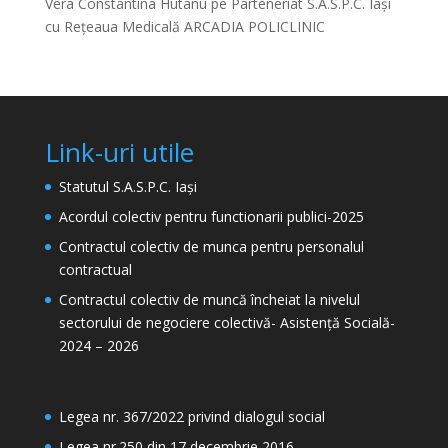
Vera Constantina Hutanu
pe
Parteneriat S.A.S.P.C. Iași
cu Rețeaua Medicală ARCADIA POLICLINIC
Link-uri utile
Statutul S.A.S.P.C. Iași
Acordul colectiv pentru functionarii publici-2025
Contractul colectiv de munca pentru personalul
contractual
Contractul colectiv de muncă încheiat la nivelul
sectorului de negociere colectivă- Asistență Socială-
2024 – 2026
Legea nr. 367/2022 privind dialogul social
Legea nr.250 din 17 decembrie 2016