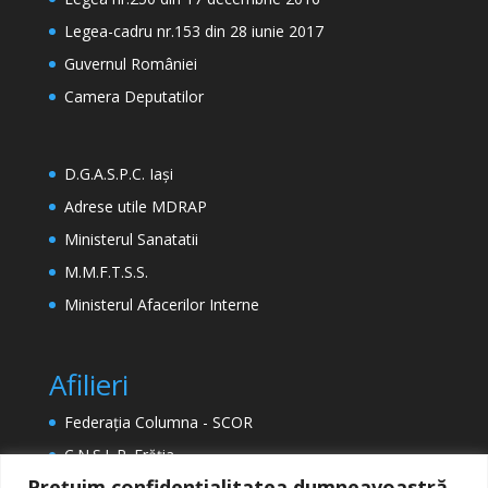
Legea-cadru nr.153 din 28 iunie 2017
Guvernul României
Camera Deputatilor
D.G.A.S.P.C. Iași
Adrese utile MDRAP
Ministerul Sanatatii
M.M.F.T.S.S.
Ministerul Afacerilor Interne
Afilieri
Federația Columna - SCOR
C.N.S.L.R. Frăția
Prețuim confidențialitatea dumneavoastră.
ETUC (Confederația Europeană a Sindicatelor)