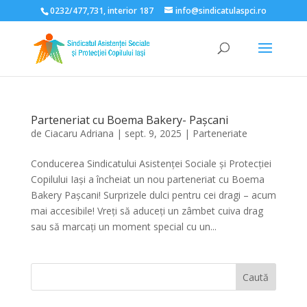
0232/477,731, interior 187
info@sindicatulaspci.ro
Deschide bara de unelte
Parteneriat cu Boema Bakery- Pașcani
de
Ciacaru Adriana
|
sept. 9, 2025
|
Parteneriate
Conducerea Sindicatului Asistenței Sociale și Protecției
Copilului Iași a încheiat un nou parteneriat cu Boema
Bakery Pașcani! Surprizele dulci pentru cei dragi – acum
mai accesibile! Vreți să aduceți un zâmbet cuiva drag
sau să marcați un moment special cu un...
Caută