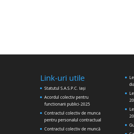
Link-uri utile
Le
di
Statutul S.A.S.P.C. Iași
Le
Acordul colectiv pentru
20
functionarii publici-2025
Le
Contractul colectiv de munca
20
pentru personalul contractual
Gu
Contractul colectiv de muncă
Ca