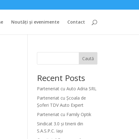
se
Noutăți și evenimente
Contact
Caută
Recent Posts
i
Parteneriat cu Auto Adria SRL
Parteneriat cu Școala de
Șoferi TDV Auto Expert
Parteneriat cu Family Optik
Sindicat 3.0 și tinerii din
S.A.S.P.C. Iași