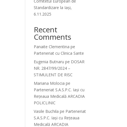
Comitetul European de
Standardizare la Iași,
,
6.11.2025
Recent
Comments
Panaite Clementina
pe
Parteneriat cu Clinica Sante
Eugenia Butnaru
pe
DOSAR
NR. 2847/99/2024 –
STIMULENT DE RISC
Mariana Molocia
pe
Parteneriat S.A.S.P.C. Iași cu
Rețeaua Medicală ARCADIA
POLICLINIC
Vasile Buchila
pe
Parteneriat
S.A.S.P.C. Iași cu Rețeaua
Medicală ARCADIA