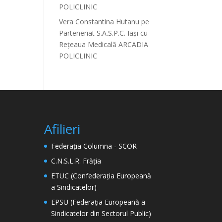
POLICLINIC
Vera Constantina Hutanu
pe
Parteneriat S.A.S.P.C. Iași cu
Rețeaua Medicală ARCADIA
POLICLINIC
Afilieri
Federația Columna - SCOR
C.N.S.L.R. Frăția
ETUC (Confederația Europeană
a Sindicatelor)
EPSU (Federația Europeană a
Sindicatelor din Sectorul Public)