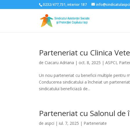
0232/477,731, interior 187
info@sindicatulaspci
Parteneriat cu Clinica Vet
de
Ciacaru Adriana
|
oct. 8, 2025
|
ASPCI
,
Parte
Un nou parteneriat cu beneficii multiple pentru me
Conducerea sindicatului a încheiat un parteneriat
sindicatului beneficiază de...
Parteneriat cu Salonul de
de
aspci
|
iul. 7, 2025
|
Parteneriate