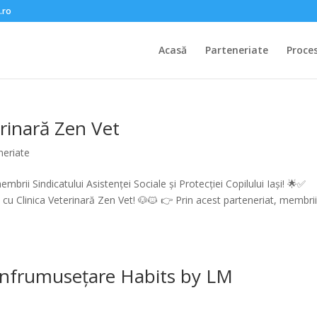
.ro
Acasă
Parteneriate
Proce
erinară Zen Vet
neriate
mbrii Sindicatului Asistenței Sociale și Protecției Copilului Iași! 🌟✅
 cu Clinica Veterinară Zen Vet! 🐶🐱 👉 Prin acest parteneriat, membri
 înfrumusețare Habits by LM