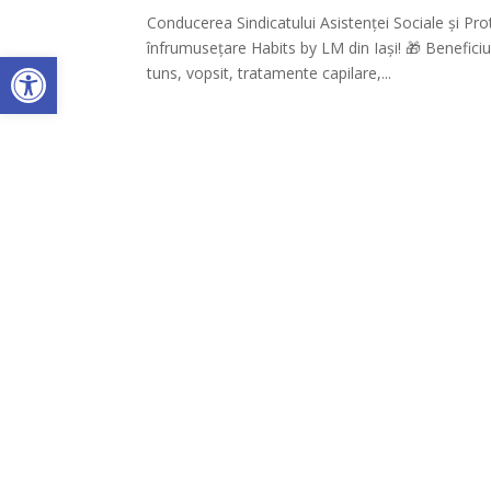
Conducerea Sindicatului Asistenței Sociale și Prot
înfrumusețare Habits by LM din Iași! 🎁 Benefici
Deschide bara de unelte
tuns, vopsit, tratamente capilare,...