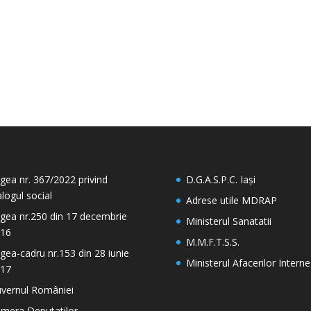
gea nr. 367/2022 privind
D.G.A.S.P.C. Iași
alogul social
Adrese utile MDRAP
gea nr.250 din 17 decembrie
Ministerul Sanatatii
16
M.M.F.T.S.S.
gea-cadru nr.153 din 28 iunie
Ministerul Afacerilor Interne
17
vernul României
mera Deputatilor