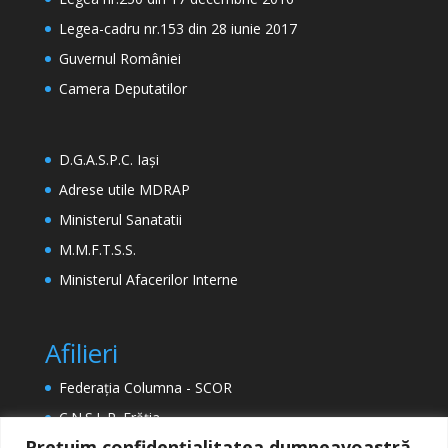
Legea-cadru nr.153 din 28 iunie 2017
Guvernul României
Camera Deputatilor
D.G.A.S.P.C. Iași
Adrese utile MDRAP
Ministerul Sanatatii
M.M.F.T.S.S.
Ministerul Afacerilor Interne
Afilieri
Federația Columna - SCOR
C.N.S.L.R. Frăția
Prețuim confidențialitatea dumneavoastră.
ETUC (Confederația Europeană a Sindicatelor)