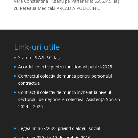
Vera Constantina Hutanu
pe
Parteneriat S.A.S.P.C. Iași
cu Rețeaua Medicală ARCADIA POLICLINIC
Link-uri utile
Statutul S.A.S.P.C. Iași
Acordul colectiv pentru functionarii publici-2025
Contractul colectiv de munca pentru personalul
contractual
Contractul colectiv de muncă încheiat la nivelul
sectorului de negociere colectivă- Asistență Socială-
2024 – 2026
Legea nr. 367/2022 privind dialogul social
Legea nr.250 din 17 decembrie 2016