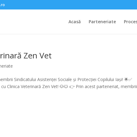
.ro
Acasă
Parteneriate
Proce
erinară Zen Vet
neriate
mbrii Sindicatului Asistenței Sociale și Protecției Copilului Iași! 🌟✅
 cu Clinica Veterinară Zen Vet! 🐶🐱 👉 Prin acest parteneriat, membri