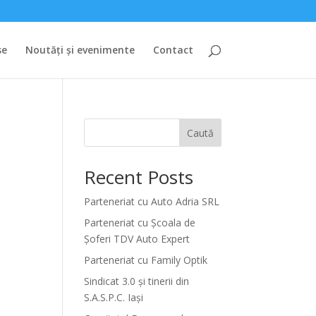
se
Noutăți și evenimente
Contact
Caută
Recent Posts
i
Parteneriat cu Auto Adria SRL
Parteneriat cu Școala de
Șoferi TDV Auto Expert
Parteneriat cu Family Optik
Sindicat 3.0 și tinerii din
S.A.S.P.C. Iași