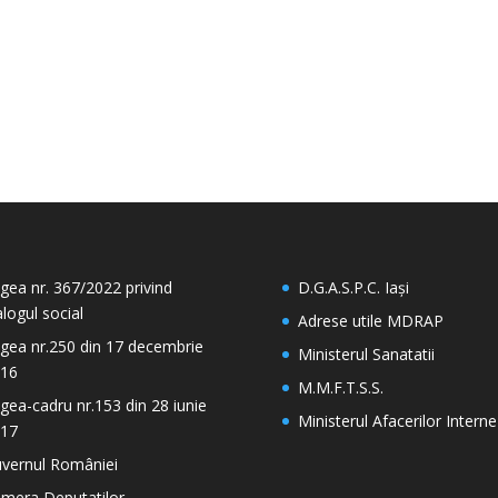
gea nr. 367/2022 privind
D.G.A.S.P.C. Iași
alogul social
Adrese utile MDRAP
gea nr.250 din 17 decembrie
Ministerul Sanatatii
16
M.M.F.T.S.S.
gea-cadru nr.153 din 28 iunie
Ministerul Afacerilor Interne
17
vernul României
mera Deputatilor