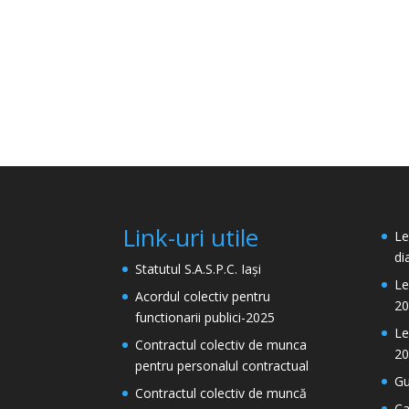
Link-uri utile
Le
di
Statutul S.A.S.P.C. Iași
Le
Acordul colectiv pentru
20
functionarii publici-2025
Le
Contractul colectiv de munca
20
pentru personalul contractual
Gu
Contractul colectiv de muncă
Ca