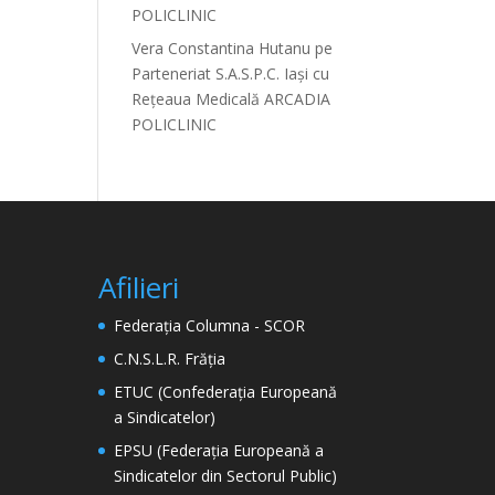
POLICLINIC
Vera Constantina Hutanu
pe
Parteneriat S.A.S.P.C. Iași cu
Rețeaua Medicală ARCADIA
POLICLINIC
Afilieri
Federația Columna - SCOR
C.N.S.L.R. Frăția
ETUC (Confederația Europeană
a Sindicatelor)
EPSU (Federația Europeană a
Sindicatelor din Sectorul Public)