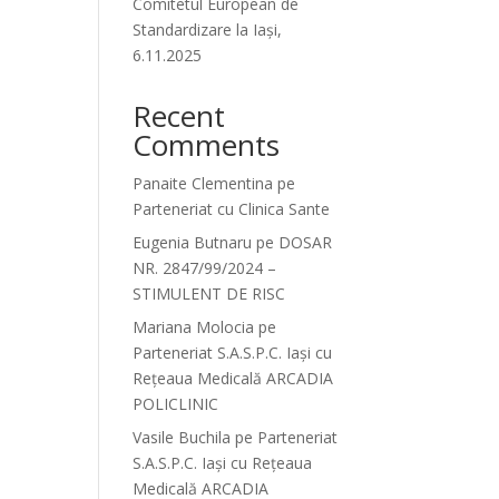
Comitetul European de
Standardizare la Iași,
6.11.2025
Recent
Comments
Panaite Clementina
pe
Parteneriat cu Clinica Sante
Eugenia Butnaru
pe
DOSAR
NR. 2847/99/2024 –
STIMULENT DE RISC
Mariana Molocia
pe
Parteneriat S.A.S.P.C. Iași cu
Rețeaua Medicală ARCADIA
POLICLINIC
Vasile Buchila
pe
Parteneriat
S.A.S.P.C. Iași cu Rețeaua
Medicală ARCADIA