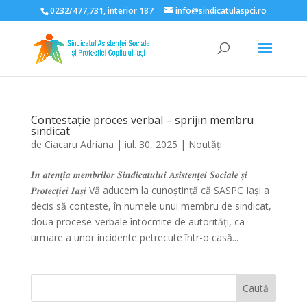
0232/477,731, interior 187
info@sindicatulaspci.ro
Deschide bara de unelte
Contestație proces verbal – sprijin membru
sindicat
de
Ciacaru Adriana
|
iul. 30, 2025
|
Noutăți
𝑰̂𝒏 𝒂𝒕𝒆𝒏𝒕̦𝒊𝒂 𝒎𝒆𝒎𝒃𝒓𝒊𝒍𝒐𝒓 𝑺𝒊𝒏𝒅𝒊𝒄𝒂𝒕𝒖𝒍𝒖𝒊 𝑨𝒔𝒊𝒔𝒕𝒆𝒏𝒕̦𝒆𝒊 𝑺𝒐𝒄𝒊𝒂𝒍𝒆 𝒔̦𝒊
𝑷𝒓𝒐𝒕𝒆𝒄𝒕̦𝒊𝒆𝒊 𝑰𝒂𝒔̦𝒊 Vă aducem la cunoștință că SASPC Iași a
decis să conteste, în numele unui membru de sindicat,
doua procese-verbale întocmite de autorități, ca
urmare a unor incidente petrecute într-o casă...
Caută