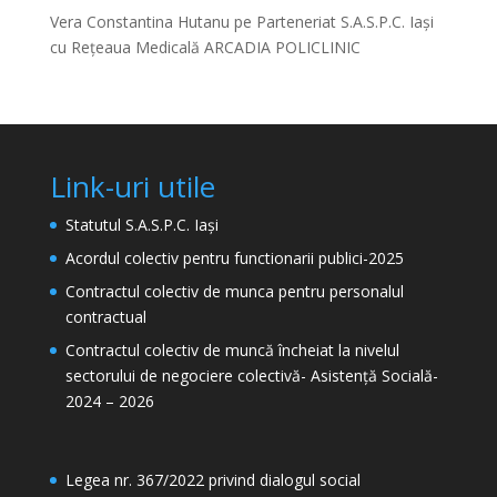
Vera Constantina Hutanu
pe
Parteneriat S.A.S.P.C. Iași
cu Rețeaua Medicală ARCADIA POLICLINIC
Link-uri utile
Statutul S.A.S.P.C. Iași
Acordul colectiv pentru functionarii publici-2025
Contractul colectiv de munca pentru personalul
contractual
Contractul colectiv de muncă încheiat la nivelul
sectorului de negociere colectivă- Asistență Socială-
2024 – 2026
Legea nr. 367/2022 privind dialogul social