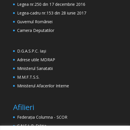
Legea nr.250 din 17 decembrie 2016
Legea-cadru nr.153 din 28 iunie 2017
Guvernul României
Camera Deputatilor
D.G.A.S.P.C. Iași
Adrese utile MDRAP
Ministerul Sanatatii
M.M.F.T.S.S.
Ministerul Afacerilor Interne
Afilieri
Federația Columna - SCOR
C.N.S.L.R. Frăția