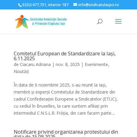
0232/477,731, interior 187
info@sindicatulaspci.ro
Deschide bara de unelte
Comitetul European de Standardizare la Iași,
6.11.2025
de
Ciacaru Adriana
|
nov. 8, 2025
|
Evenimente
,
Noutăți
În data de 6 noiembrie 2025, s-au reunit la Iași,
membrii și experții Comitetului de Standardizare din
cadrul Confederației Europene a Sindicatelor (ETUC),
cu sediul în Bruxelles, la care suntem afiliați prin
intermediul C.N.S.L.R. Frăția, din care facem parte....
Notificare privind organizarea protestului din
data de 15.09.2025