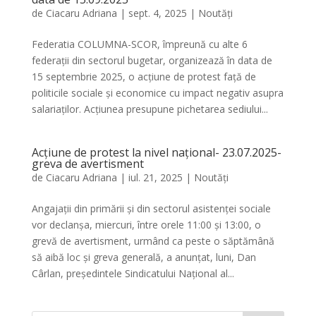
de
Ciacaru Adriana
|
sept. 4, 2025
|
Noutăți
Federatia COLUMNA-SCOR, împreună cu alte 6
federații din sectorul bugetar, organizează în data de
15 septembrie 2025, o acțiune de protest față de
politicile sociale și economice cu impact negativ asupra
salariaților. Acțiunea presupune pichetarea sediului...
Acțiune de protest la nivel național- 23.07.2025-
greva de avertisment
de
Ciacaru Adriana
|
iul. 21, 2025
|
Noutăți
Angajații din primării și din sectorul asistenței sociale
vor declanșa, miercuri, între orele 11:00 și 13:00, o
grevă de avertisment, urmând ca peste o săptămână
să aibă loc și greva generală, a anunțat, luni, Dan
Cârlan, președintele Sindicatului Național al...