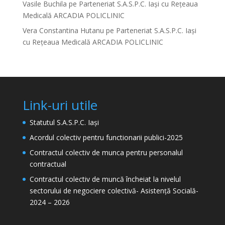
Vasile Buchila
pe
Parteneriat S.A.S.P.C. Iași cu Rețeaua
Medicală ARCADIA POLICLINIC
Vera Constantina Hutanu
pe
Parteneriat S.A.S.P.C. Iași
cu Rețeaua Medicală ARCADIA POLICLINIC
Link-uri utile
Statutul S.A.S.P.C. Iași
Acordul colectiv pentru functionarii publici-2025
Contractul colectiv de munca pentru personalul
contractual
Contractul colectiv de muncă încheiat la nivelul
sectorului de negociere colectivă- Asistență Socială-
2024 – 2026