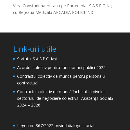
Vera Constantina Hutanu
pe
Parteneriat S.A.S.P.C. Iași
cu Rețeaua Medicală ARCADIA POLICLINIC
Link-uri utile
Statutul S.A.S.P.C. Iași
Acordul colectiv pentru functionarii publici-2025
Contractul colectiv de munca pentru personalul
contractual
Contractul colectiv de muncă încheiat la nivelul
sectorului de negociere colectivă- Asistență Socială-
2024 – 2026
Legea nr. 367/2022 privind dialogul social