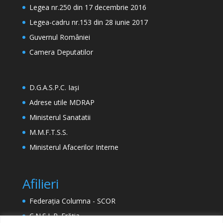
Legea nr.250 din 17 decembrie 2016
Legea-cadru nr.153 din 28 iunie 2017
Guvernul României
Camera Deputatilor
D.G.A.S.P.C. Iași
Adrese utile MDRAP
Ministerul Sanatatii
M.M.F.T.S.S.
Ministerul Afacerilor Interne
Afilieri
Federația Columna - SCOR
C.N.S.L.R. Frăția