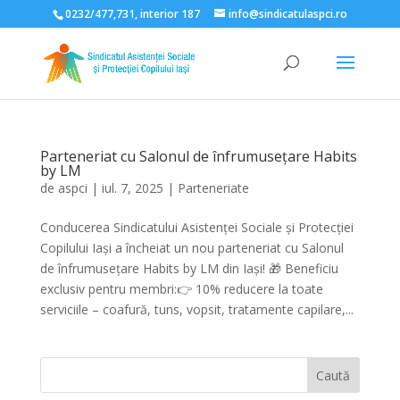
0232/477,731, interior 187
info@sindicatulaspci.ro
Deschide bara de unelte
Parteneriat cu Salonul de înfrumusețare Habits
by LM
de
aspci
|
iul. 7, 2025
|
Parteneriate
Conducerea Sindicatului Asistenței Sociale și Protecției
Copilului Iași a încheiat un nou parteneriat cu Salonul
de înfrumusețare Habits by LM din Iași! 🎁 Beneficiu
exclusiv pentru membri:👉 10% reducere la toate
serviciile – coafură, tuns, vopsit, tratamente capilare,...
Caută