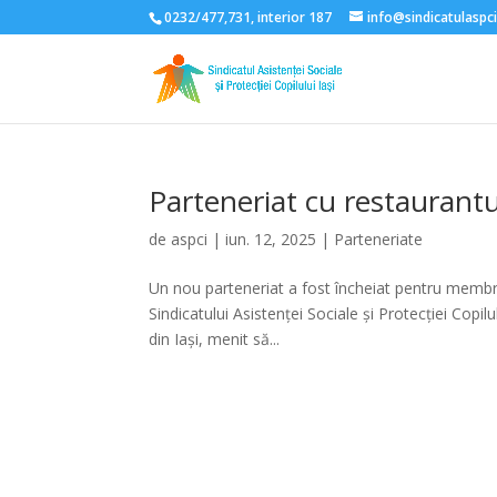
0232/477,731, interior 187
info@sindicatulaspci
Parteneriat cu restaurant
de
aspci
|
iun. 12, 2025
|
Parteneriate
Un nou parteneriat a fost încheiat pentru membrii 
Sindicatului Asistenței Sociale și Protecției Cop
din Iași, menit să...