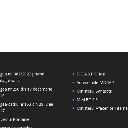
gea nr. 367/2022 privind
D.G.A.S.P.C. Iași
alogul social
Adrese utile MDRAP
gea nr.250 din 17 decembrie
Ministerul Sanatatii
16
M.M.F.T.S.S.
gea-cadru nr.153 din 28 iunie
Ministerul Afacerilor Interne
17
vernul României
mera Deputatilor