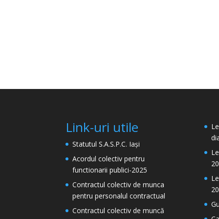
Link-uri utile
Le
di
Statutul S.A.S.P.C. Iași
Le
Acordul colectiv pentru
20
functionarii publici-2025
Le
Contractul colectiv de munca
20
pentru personalul contractual
Gu
Contractul colectiv de muncă
Ca