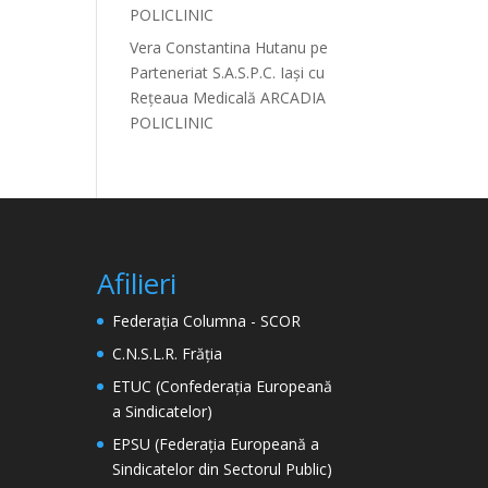
POLICLINIC
Vera Constantina Hutanu
pe
Parteneriat S.A.S.P.C. Iași cu
Rețeaua Medicală ARCADIA
POLICLINIC
Afilieri
Federația Columna - SCOR
C.N.S.L.R. Frăția
ETUC (Confederația Europeană
a Sindicatelor)
EPSU (Federația Europeană a
Sindicatelor din Sectorul Public)