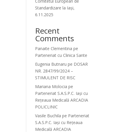
Comitetul European de
Standardizare la Iași,
6.11.2025
Recent
Comments
Panaite Clementina
pe
Parteneriat cu Clinica Sante
Eugenia Butnaru
pe
DOSAR
NR. 2847/99/2024 –
STIMULENT DE RISC
Mariana Molocia
pe
Parteneriat S.A.S.P.C. Iași cu
Rețeaua Medicală ARCADIA
POLICLINIC
Vasile Buchila
pe
Parteneriat
S.A.S.P.C. Iași cu Rețeaua
Medicală ARCADIA