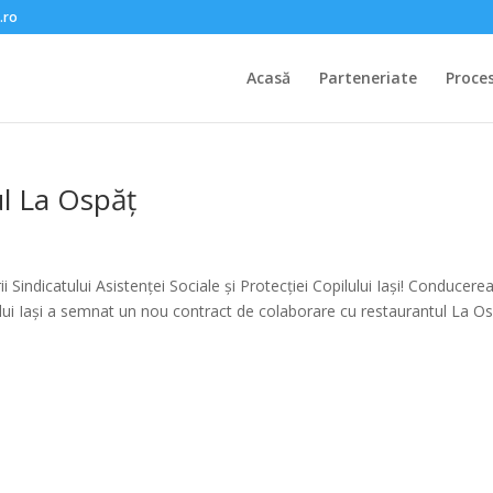
.ro
Acasă
Parteneriate
Proce
ul La Ospăț
Sindicatului Asistenței Sociale și Protecției Copilului Iași! Conducere
ilului Iași a semnat un nou contract de colaborare cu restaurantul La O