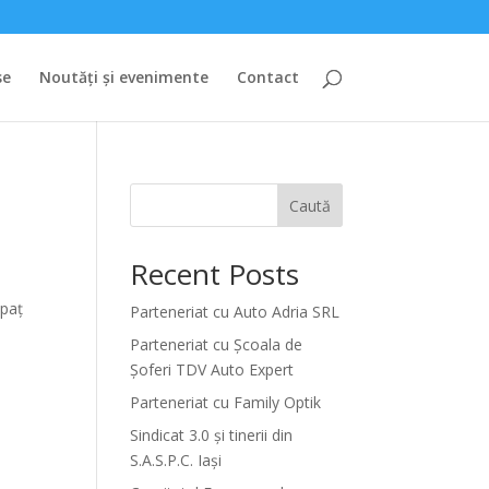
se
Noutăți și evenimente
Contact
Caută
Recent Posts
a
spaț
Parteneriat cu Auto Adria SRL
Parteneriat cu Școala de
Șoferi TDV Auto Expert
Parteneriat cu Family Optik
Sindicat 3.0 și tinerii din
S.A.S.P.C. Iași