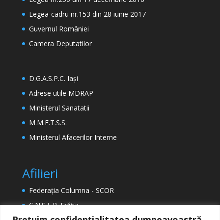
Legea-cadru nr.153 din 28 iunie 2017
Guvernul României
Camera Deputatilor
D.G.A.S.P.C. Iași
Adrese utile MDRAP
Ministerul Sanatatii
M.M.F.T.S.S.
Ministerul Afacerilor Interne
Afilieri
Federația Columna - SCOR
C.N.S.L.R. Frăția
Prețuim confidențialitatea dumneavoastră.
ETUC (Confederația Europeană a Sindicatelor)