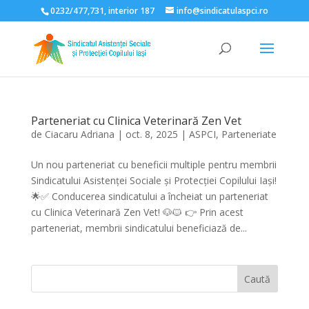
0232/477,731, interior 187
info@sindicatulaspci.ro
Deschide bara de unelte
Parteneriat cu Clinica Veterinară Zen Vet
de
Ciacaru Adriana
|
oct. 8, 2025
|
ASPCI
,
Parteneriate
Un nou parteneriat cu beneficii multiple pentru membrii
Sindicatului Asistenței Sociale și Protecției Copilului Iași!
🌟✅ Conducerea sindicatului a încheiat un parteneriat
cu Clinica Veterinară Zen Vet! 🐶🐱 👉 Prin acest
parteneriat, membrii sindicatului beneficiază de...
Caută