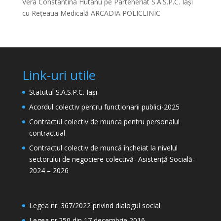
Vera Constantina Hutanu
pe
Parteneriat S.A.S.P.C. Iași
cu Rețeaua Medicală ARCADIA POLICLINIC
Link-uri utile
Statutul S.A.S.P.C. Iași
Acordul colectiv pentru functionarii publici-2025
Contractul colectiv de munca pentru personalul
contractual
Contractul colectiv de muncă încheiat la nivelul
sectorului de negociere colectivă- Asistență Socială-
2024 – 2026
Legea nr. 367/2022 privind dialogul social
Legea nr.250 din 17 decembrie 2016