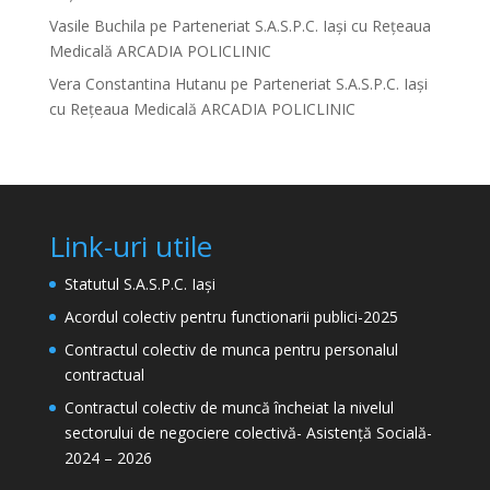
Vasile Buchila
pe
Parteneriat S.A.S.P.C. Iași cu Rețeaua
Medicală ARCADIA POLICLINIC
Vera Constantina Hutanu
pe
Parteneriat S.A.S.P.C. Iași
cu Rețeaua Medicală ARCADIA POLICLINIC
Link-uri utile
Statutul S.A.S.P.C. Iași
Acordul colectiv pentru functionarii publici-2025
Contractul colectiv de munca pentru personalul
contractual
Contractul colectiv de muncă încheiat la nivelul
sectorului de negociere colectivă- Asistență Socială-
2024 – 2026