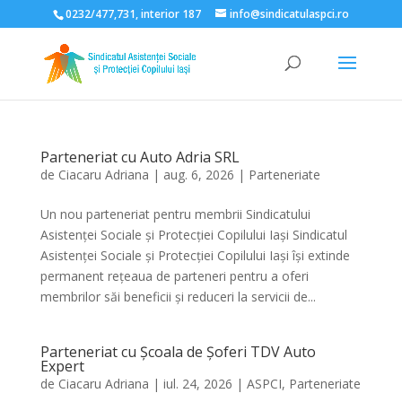
0232/477,731, interior 187
info@sindicatulaspci.ro
Deschide bara de unelte
Parteneriat cu Auto Adria SRL
de
Ciacaru Adriana
|
aug. 6, 2026
|
Parteneriate
Un nou parteneriat pentru membrii Sindicatului
Asistenței Sociale și Protecției Copilului Iași Sindicatul
Asistenței Sociale și Protecției Copilului Iași își extinde
permanent rețeaua de parteneri pentru a oferi
membrilor săi beneficii și reduceri la servicii de...
Parteneriat cu Școala de Șoferi TDV Auto
Expert
de
Ciacaru Adriana
|
iul. 24, 2026
|
ASPCI
,
Parteneriate