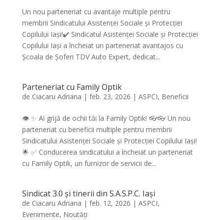
Un nou parteneriat cu avantaje multiple pentru
membrii Sindicatului Asistenței Sociale și Protecției
Copilului Iași!✔️ Sindicatul Asistenței Sociale și Protecției
Copilului Iași a încheiat un parteneriat avantajos cu
Școala de Șoferi TDV Auto Expert, dedicat...
Parteneriat cu Family Optik
de
Ciacaru Adriana
|
feb. 23, 2026
|
ASPCI
,
Beneficii
👁️ ✨ Ai grijă de ochii tăi la Family Optik! 👓👓 Un nou
parteneriat cu beneficii multiple pentru membrii
Sindicatului Asistenței Sociale și Protecției Copilului Iași!
🌟 ✅ Conducerea sindicatului a încheiat un parteneriat
cu Family Optik, un furnizor de servicii de...
Sindicat 3.0 și tinerii din S.A.S.P.C. Iași
de
Ciacaru Adriana
|
feb. 12, 2026
|
ASPCI
,
Evenimente
,
Noutăți