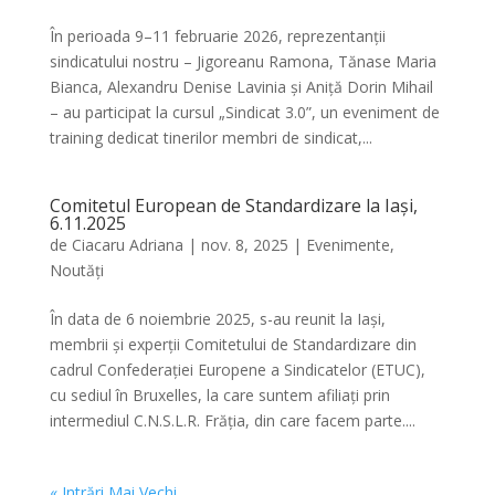
În perioada 9–11 februarie 2026, reprezentanții
sindicatului nostru – Jigoreanu Ramona, Tănase Maria
Bianca, Alexandru Denise Lavinia și Aniță Dorin Mihail
– au participat la cursul „Sindicat 3.0”, un eveniment de
training dedicat tinerilor membri de sindicat,...
Comitetul European de Standardizare la Iași,
6.11.2025
de
Ciacaru Adriana
|
nov. 8, 2025
|
Evenimente
,
Noutăți
În data de 6 noiembrie 2025, s-au reunit la Iași,
membrii și experții Comitetului de Standardizare din
cadrul Confederației Europene a Sindicatelor (ETUC),
cu sediul în Bruxelles, la care suntem afiliați prin
intermediul C.N.S.L.R. Frăția, din care facem parte....
« Intrări Mai Vechi