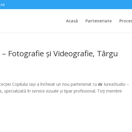
.ro
Acasă
Parteneriate
Proce
 – Fotografie și Videografie, Târgu
ecției Copilului Iași a încheiat un nou parteneriat cu 📸 IureaStudio –
 specializată în servicii vizuale și tipar profesional. Toți membrii