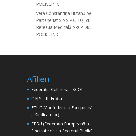
POLICLINIC
Vera Constantina Hutanu
pe
Parteneriat S.A.S.P.C. Iași cu
Rețeaua Medicală ARCADIA
POLICLINIC
Afilieri
Federația Columna - SCOR
C.N.S.L.R. Frăția
ETUC (Confederația Europeană
a Sindicatelor)
EPSU (Federația Europeană a
Sindicatelor din Sectorul Public)