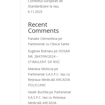
Comitetul European de
Standardizare la Iași,
6.11.2025
Recent
Comments
Panaite Clementina
pe
Parteneriat cu Clinica Sante
Eugenia Butnaru
pe
DOSAR
NR. 2847/99/2024 –
STIMULENT DE RISC
Mariana Molocia
pe
Parteneriat S.A.S.P.C. Iași cu
Rețeaua Medicală ARCADIA
POLICLINIC
Vasile Buchila
pe
Parteneriat
S.A.S.P.C. Iași cu Rețeaua
Medicală ARCADIA