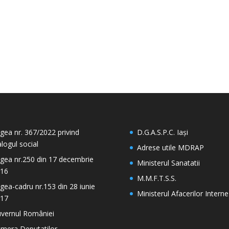
gea nr. 367/2022 privind
D.G.A.S.P.C. Iași
alogul social
Adrese utile MDRAP
gea nr.250 din 17 decembrie
Ministerul Sanatatii
16
M.M.F.T.S.S.
gea-cadru nr.153 din 28 iunie
Ministerul Afacerilor Interne
17
vernul României
mera Deputatilor