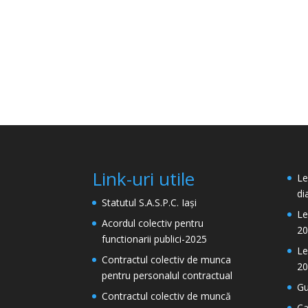
Link-uri utile
Le
di
Statutul S.A.S.P.C. Iași
Le
Acordul colectiv pentru
20
functionarii publici-2025
Le
Contractul colectiv de munca
20
pentru personalul contractual
Gu
Contractul colectiv de muncă
Ca