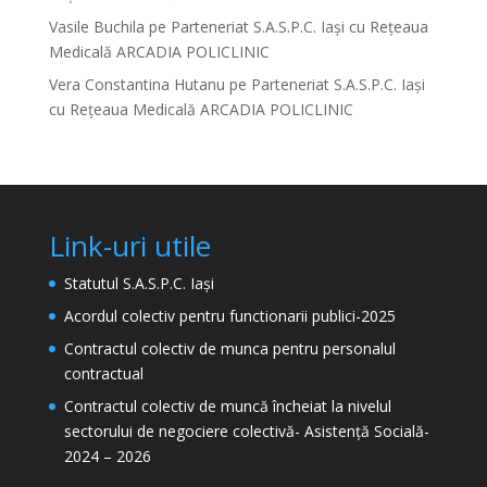
Vasile Buchila
pe
Parteneriat S.A.S.P.C. Iași cu Rețeaua
Medicală ARCADIA POLICLINIC
Vera Constantina Hutanu
pe
Parteneriat S.A.S.P.C. Iași
cu Rețeaua Medicală ARCADIA POLICLINIC
Link-uri utile
Statutul S.A.S.P.C. Iași
Acordul colectiv pentru functionarii publici-2025
Contractul colectiv de munca pentru personalul
contractual
Contractul colectiv de muncă încheiat la nivelul
sectorului de negociere colectivă- Asistență Socială-
2024 – 2026