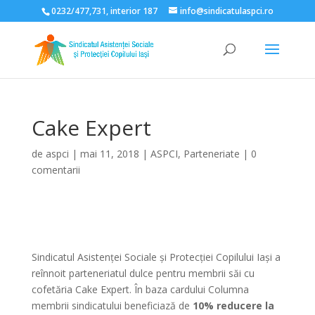
0232/477,731, interior 187
info@sindicatulaspci.ro
Deschide bara de unelte
Cake Expert
de
aspci
|
mai 11, 2018
|
ASPCI
,
Parteneriate
|
0
comentarii
Sindicatul Asistenței Sociale și Protecției Copilului Iași a
reînnoit parteneriatul dulce pentru membrii săi cu
cofetăria Cake Expert. În baza cardului Columna
membrii sindicatului beneficiază de
10% reducere la