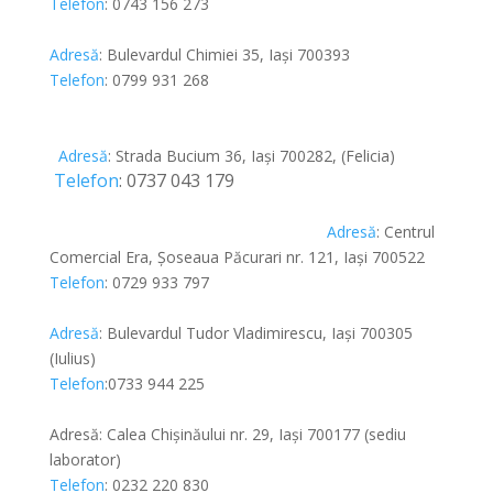
Telefon
:
0743 156 273
Adresă
:
Bulevardul Chimiei 35, Iași 700393
Telefon
:
0799 931 268
Adresă
:
Strada Bucium 36, Iași 700282, (Felicia)
Telefon
:
0737 043 179
Adresă
:
Centrul
Comercial Era, Șoseaua Păcurari nr. 121, Iași 700522
Telefon
:
0729 933 797
Adresă
:
Bulevardul Tudor Vladimirescu, Iași 700305
(Iulius)
Telefon
:
0733 944 225
Adresă:
Calea Chișinăului nr. 29, Iași 700177 (sediu
laborator)
Telefon
:
0232 220 830