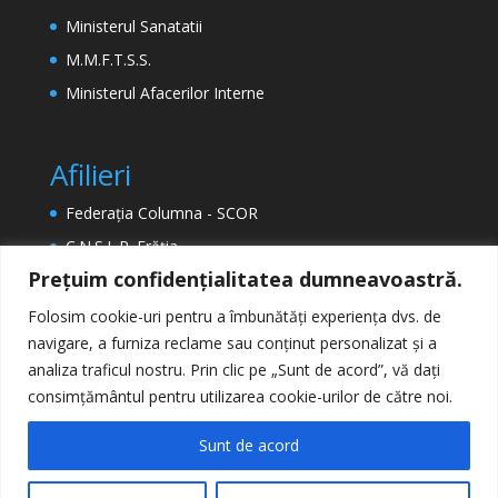
Ministerul Sanatatii
M.M.F.T.S.S.
Ministerul Afacerilor Interne
Afilieri
Federația Columna - SCOR
C.N.S.L.R. Frăția
Prețuim confidențialitatea dumneavoastră.
ETUC (Confederația Europeană a Sindicatelor)
EPSU (Federația Europeană a Sindicatelor din
Folosim cookie-uri pentru a îmbunătăți experiența dvs. de
Sectorul Public)
navigare, a furniza reclame sau conținut personalizat și a
analiza traficul nostru. Prin clic pe „Sunt de acord”, vă dați
consimțământul pentru utilizarea cookie-urilor de către noi.
Sunt de acord