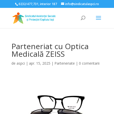
0232/477,731, interior 187
info@sindicatulaspci.ro
Deschide bara de unelte
Parteneriat cu Optica
Medicală ZEISS
de
aspci
|
apr. 15, 2025
|
Parteneriate
|
0 comentarii