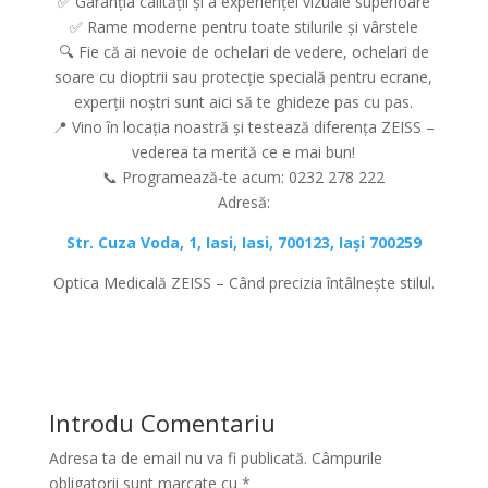
✅ Garanția calității și a experienței vizuale superioare
✅ Rame moderne pentru toate stilurile și vârstele
🔍 Fie că ai nevoie de ochelari de vedere, ochelari de
soare cu dioptrii sau protecție specială pentru ecrane,
experții noștri sunt aici să te ghideze pas cu pas.
📍 Vino în locația noastră și testează diferența ZEISS –
vederea ta merită ce e mai bun!
📞 Programează-te acum: 0232 278 222
Adresă:
Str. Cuza Voda, 1, Iasi, Iasi, 700123, Iași 700259
Optica Medicală ZEISS – Când precizia întâlnește stilul.
Introdu Comentariu
Adresa ta de email nu va fi publicată.
Câmpurile
obligatorii sunt marcate cu
*