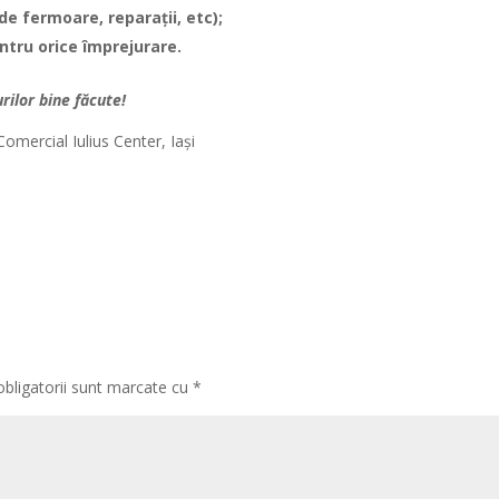
i de fermoare, reparaţii, etc);
entru orice împrejurare.
rilor bine făcute!
Comercial Iulius Center, Iași
obligatorii sunt marcate cu
*