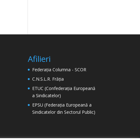
Afilieri
Federația Columna - SCOR
C.N.S.L.R. Frăția
ETUC (Confederația Europeană
a Sindicatelor)
EPSU (Federația Europeană a
Sindicatelor din Sectorul Public)