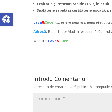
Croitorie şi retușuri rapide (tivit, înlocuir
Spălătorie rapidă şi curăţătorie uscată, p
Deschide bara de unelte
Lava
&
Cuce
,
apreciere pentru frumuseţea lucru
Adresă
:
B-dul Tudor Vladimirescu nr. 2, Centrul 
Website:
Lava
&
Cuce
Introdu Comentariu
Adresa ta de email nu va fi publicată.
Câmpurile 