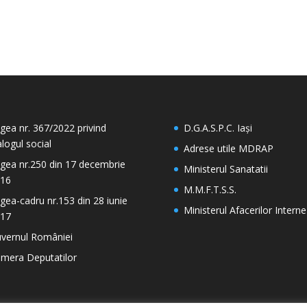
gea nr. 367/2022 privind
D.G.A.S.P.C. Iași
alogul social
Adrese utile MDRAP
gea nr.250 din 17 decembrie
Ministerul Sanatatii
16
M.M.F.T.S.S.
gea-cadru nr.153 din 28 iunie
Ministerul Afacerilor Interne
17
vernul României
mera Deputatilor