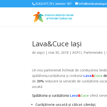
0232/477,731, interior 187
info@sindicatulaspci
Lava&Cuce Iași
de
aspci
|
mai 30, 2018
|
ASPCI
,
Parteneriate
|
Un nou parteneriat încheiat de conducerea Sindicat
spălătoria,curățătoria și croitoria
Lava
&
Cuce
di
de
20%
reducere la serviciile de curăţătorie uscat
uscată.
Spălătoria și curățătoria
Lava
&
Cuce
oferă servic
Curăţătorie uscată şi călcat cămăşi;