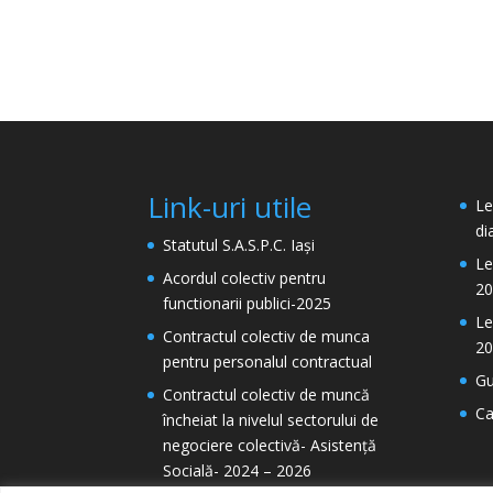
Link-uri utile
Le
di
Statutul S.A.S.P.C. Iași
Le
Acordul colectiv pentru
20
functionarii publici-2025
Le
Contractul colectiv de munca
20
pentru personalul contractual
Gu
Contractul colectiv de muncă
Ca
încheiat la nivelul sectorului de
negociere colectivă- Asistență
Socială- 2024 – 2026