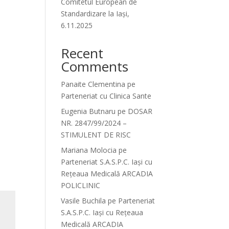
Comitetul European de
Standardizare la Iași,
6.11.2025
Recent
Comments
Panaite Clementina
pe
Parteneriat cu Clinica Sante
Eugenia Butnaru
pe
DOSAR
NR. 2847/99/2024 –
STIMULENT DE RISC
Mariana Molocia
pe
Parteneriat S.A.S.P.C. Iași cu
Rețeaua Medicală ARCADIA
POLICLINIC
Vasile Buchila
pe
Parteneriat
S.A.S.P.C. Iași cu Rețeaua
Medicală ARCADIA