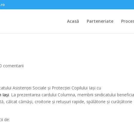
.ro
Acasă
Parteneriate
Proce
0 comentarii
ului Asistenței Sociale și Protecției Copilului Iași cu
n Iași
.
La prezentarea cardului Columna, membrii sindicatului benefici
ă, călcat cămăşi, croitorie şi retușuri rapide, spălătorie și curăţătorie
ii de: